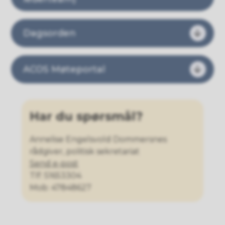
Dagsorden
ACOS Møteportal
Har du spørsmål?
Annelise Engelsvold Dommersnes
rådgiver, politisk sekretariat
Send e-post
Tlf: 51653304
Mob: 47848627