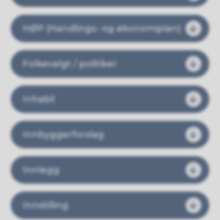
​​​​​​​HØP (Handlings- og økonomiplan)
Folkevalgt / politiker
Inhabil
Innbyggerforslag
Innlegg
Innstilling