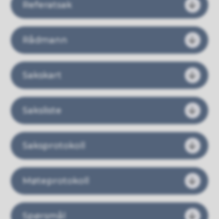
Referatsak
Rådmann
Sakskart
Saksliste
Saksprotokoll
Møteprotokoll
Spørsmål