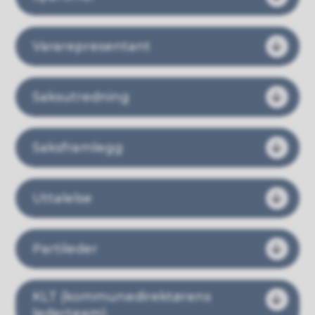
Vararepresentant
Saksutredning
Saksframlegg
Uttalelse
Partileder
KLT (kommunedirektørens
lederteam)