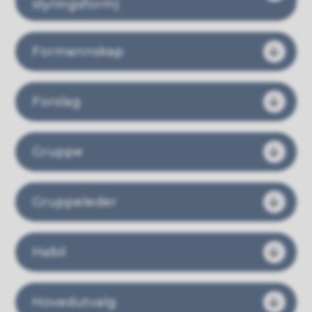
styringsform)
Formannskap
​​​​​​​Forslag
Gruppe
Gruppeleder
Habil
Hovedutvalg