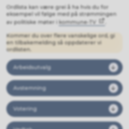
Ordlista kan være grei å ha hvis du for
eksempel vil følge med på strømmingen
av politiske møter i
kommune-TV
.
Kommer du over flere vanskelige ord, gi
en tilbakemelding så oppdaterer vi
ordlisten.
Arbeidsutvalg
Avstemning
Votering