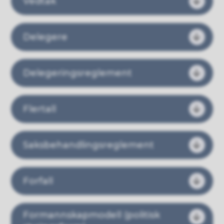
Vedtak
Delegere
Delegeringsreglement
Flertall
Saksbehandlingsreglement
Forfall
Formannskapmodell (politisk