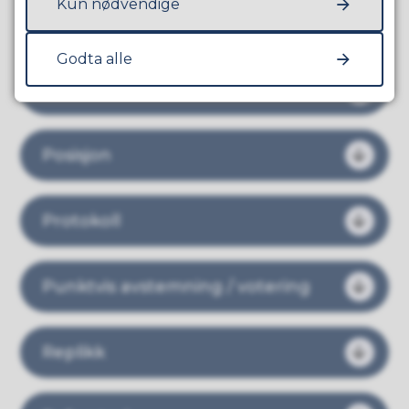
Kun nødvendige
Politisk organ
Godta alle
Parlamentarisme
Posisjon
Protokoll
Punktvis avstemning / votering
Replikk