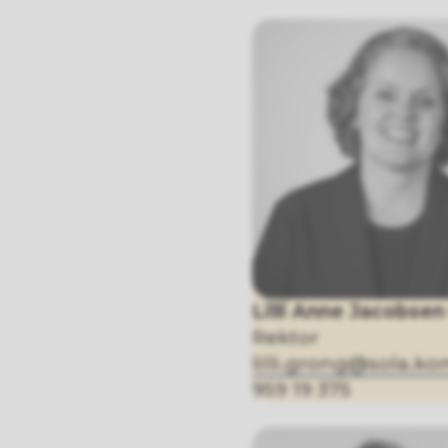
Lilli Anne Jacobse
Rektor
lilli.grong@sola.
959 19 375