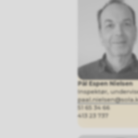
Pål Espen Nielsen
Inspektør, undervis
paal.nielsen@sol
51 65 34 66
413 23 737