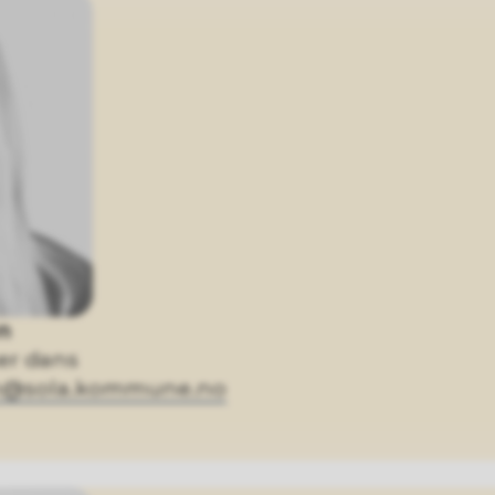
n
er dans
ven@sola.kommune.no