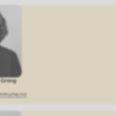
n Grong
kommune.no