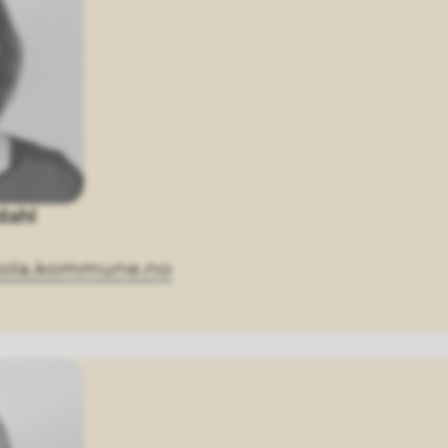
dahl
sola.kommune.no