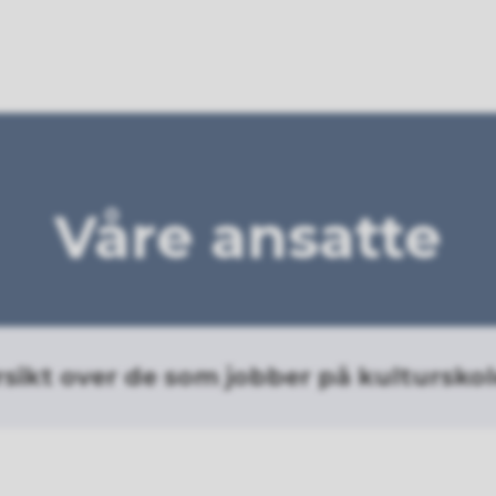
Våre ansatte
rsikt over de som jobber på kulturskol