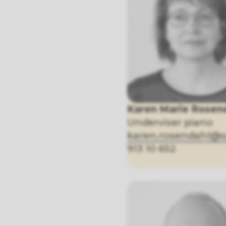
Karen Marie Rosen
Underviser piano
karen.rosendahl@
913 10 652