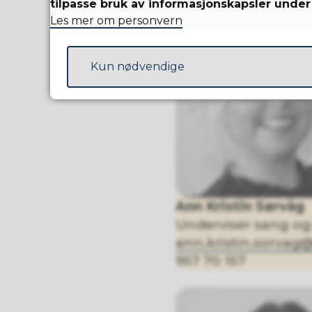
tilpasse bruk av informasjonskapsler under 
Les mer om personvern
Kun nødvendige
Ann Kristin Sørvåg
Underviser sang og
ann.kristin.sorva
957 70 157