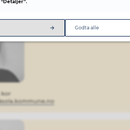
“Detaljer”.
Godta alle
 kor
g@sola.kommune.no