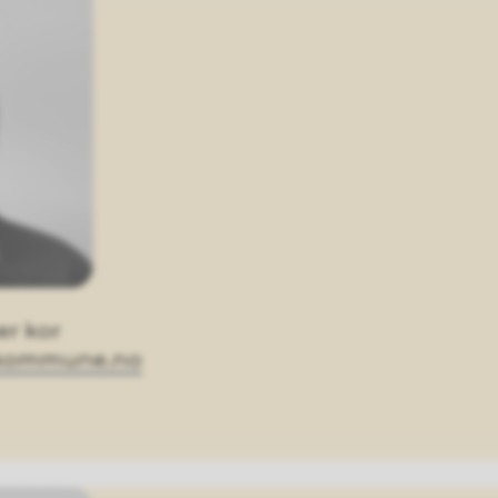
er kor
a.kommune.no