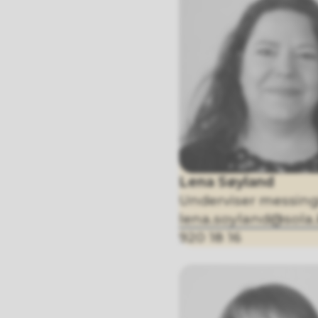
Lena Søyland
Underviser messingi
lena.soyland@sol
920 18 16