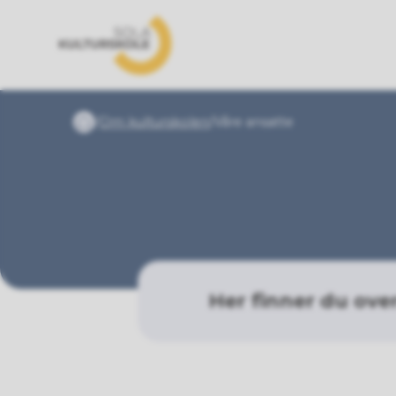
Sola kulturskole
Du er her:
Om kulturskolen
Våre ansatte
Forside
Her finner du ove