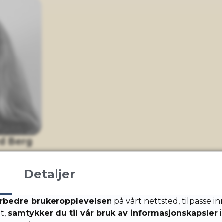
d Berg
 teater
Detaljer
rd.berg@sola.kommune.no
rbedre brukeropplevelsen
på vårt nettsted, tilpasse i
et,
samtykker du til vår bruk av informasjonskapsler
i