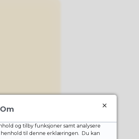
Om
nnhold og tilby funksjoner samt analysere
 henhold til denne erklæringen. Du kan