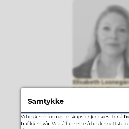
Elisabeth Losnegår
Saksbehandler,
underviser piano og
Samtykke
elisabeth.losnega
51 65 34 61
Vi bruker informasjonskapsler (cookies) for å
fo
916 02 423
trafikken vår. Ved å fortsette å bruke nettsted