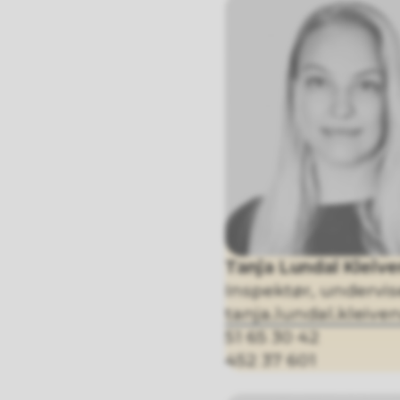
Tanja Lundal Kleive
Inspektør, undervis
tanja.lundal.klei
51 65 30 42
452 37 601