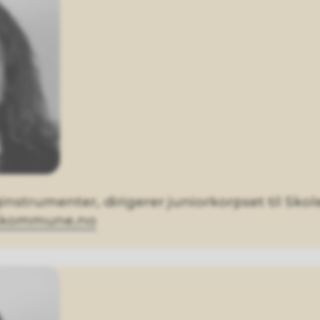
nstrumenter, dirigerer juniorkorpset til Sko
a.kommune.no