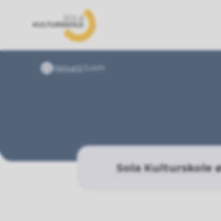
Sola kulturskole
Du er her:
Aktuelt
Julefri
Forside
Sola Kulturskole 