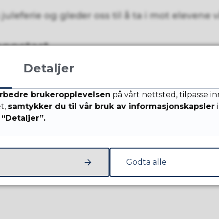
juleferie og gleder oss til å ta i mot elevene v
oppstart
Detaljer
 Fra 5. januar
t: Fra 12. januar
rbedre brukeropplevelsen
på vårt nettsted, tilpasse i
et,
samtykker du til vår bruk av informasjonskapsler
i
“Detaljer”.
7
Sist endret
19.12.2025 14:23
Godta alle