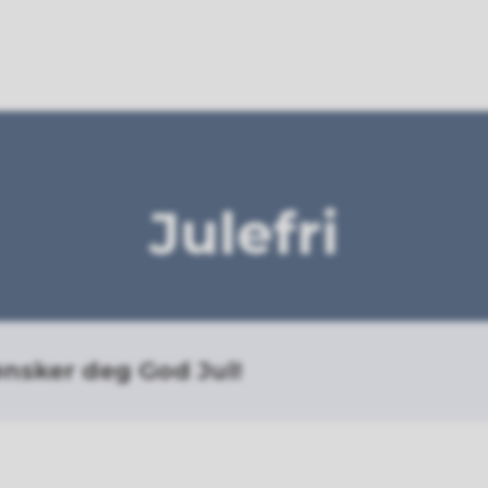
Julefri
ønsker deg God Jul!