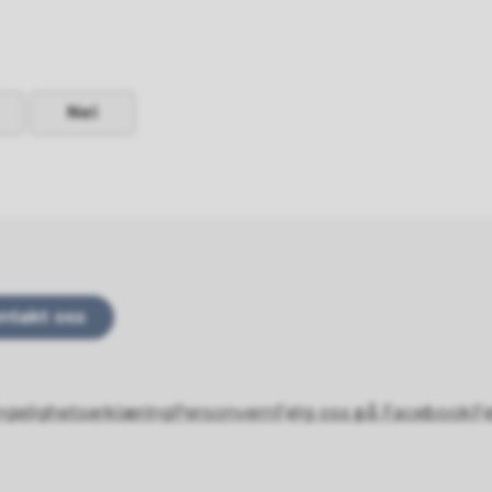
Nei
ntakt oss
ngelighetserklæring
Personvern
Følg oss på Facebook
Fø