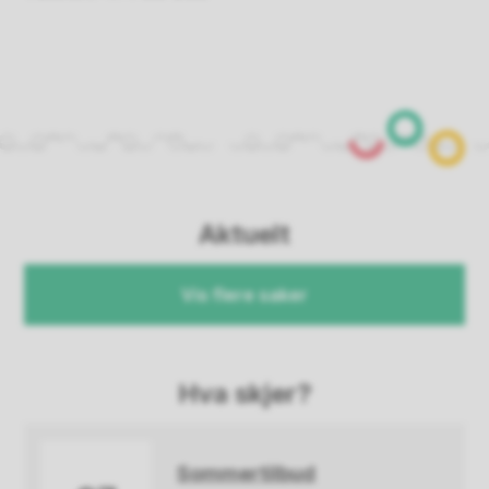
Aktuelt
Vis flere saker
Hva skjer?
Sommertilbud