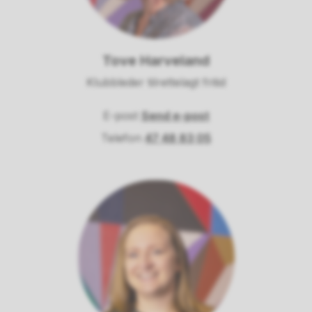
Tove Harveland
Klubbleder tilrettelagt fritid
E-post
Send e-post
til Tove Harveland
Telefon
47 48 83 05