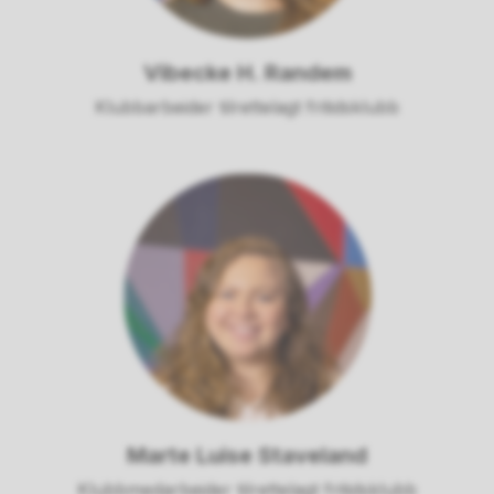
Vibecke H. Randem
Klubbarbeider tilrettelagt fritidsklubb
Marte Luise Staveland
Klubbmedarbeider tilrettelagt fritidsklubb