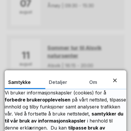
07
Åmøy
09:30 - 15:30
august
Sommer tur til Alsvik
11
natursenter
august
Alsvik
16:15 - 20:00
Samtykke
Detaljer
Om
Vi bruker informasjonskapsler (cookies) for å
Klubb kveld
forbedre brukeropplevelsen
på vårt nettsted, tilpasse
21
innhold og tilby funksjoner samt analysere trafikken
Sola kulturhus
18:00 - 20:30
vår. Ved å fortsette å bruke nettstedet,
samtykker du
august
til vår bruk av informasjonskapsler
i henhold til
denne erklæringen. Du kan
tilpasse bruk av