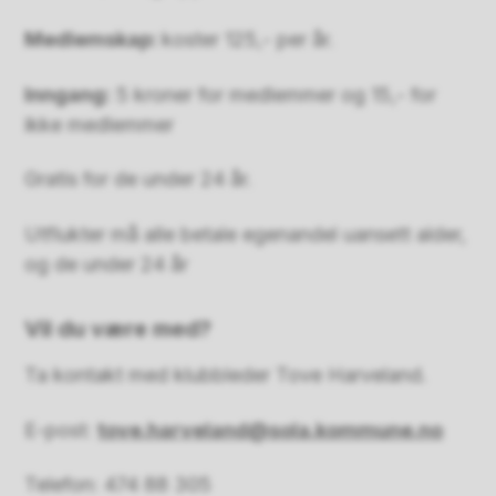
Medlemskap:
koster 125,- per år.
Inngang:
5 kroner for medlemmer og 15,- for
ikke medlemmer
Gratis for de under 24 år.
Utflukter må alle betale egenandel uansett alder,
og de under 24 år
Vil du være med?
Ta kontakt med klubbleder Tove Harveland.
E-post:
tove.harveland@sola.kommune.no
Telefon: 474 88 305