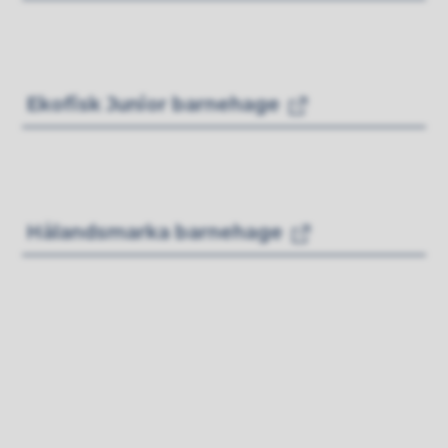
Ekofisk Junior barnehage
Hålandsmarka barnehage