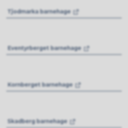
Tjodmarka barnehage
Eventyrberget barnehage
Kornberget barnehage
Skadberg barnehage