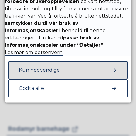
forbedre brukeropplevelsen
på vårt nettsted,
tilpasse innhold og tilby funksjoner samt analysere
The Childrens House
trafikken vår. Ved å fortsette å bruke nettstedet,
samtykker du til vår bruk av
informasjonskapsler
i henhold til denne
erklæringen. Du kan
tilpasse bruk av
informasjonskapsler under “Detaljer”.
Hammaren barnehage
Les mer om personvern
Kun nødvendige
Godta alle
Læringsverkstedet Jåsund
barnehage
Rodamyr barnehage