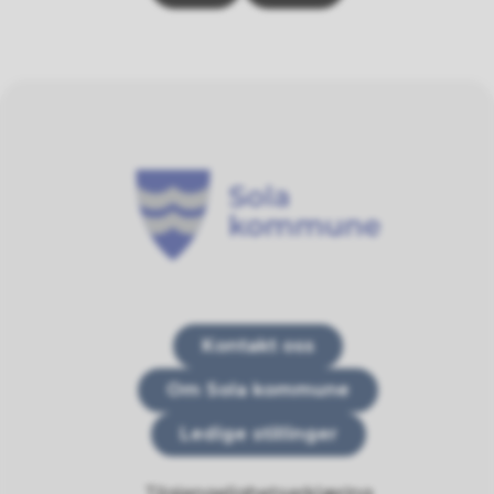
Sola kommune
Kontakt oss
Om Sola kommune
Ledige stillinger
Tilgjengelighetserklæring