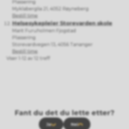
Plassering
Myklaberglia 21, 4052 Røyneberg
Helsesykepleier Røyneberg skole
Bestill time
Helsesykepleier Storevarden skole
Marit Furuholmen Fjogstad
Plassering
Storevardvegen 13, 4056 Tananger
Helsesykepleier Storevarden skole
Bestill time
Viser
1-12
av
12
treff
Fant du det du lette etter?
Ja
Nei