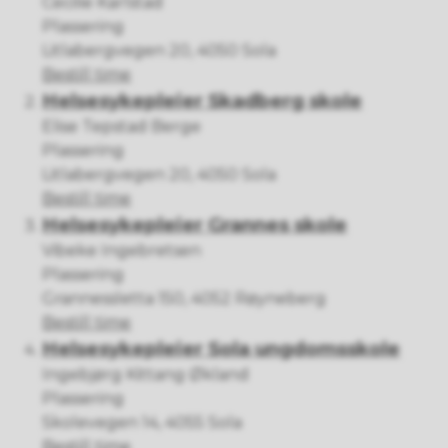
Cecilie Karlstad
Plassering
Litlabergvegen 20, 4050 Sola
Helsesykepleier Skadberg skole
Bestill time
Helsesykepleier Skadberg skole
Elise Tepstad Berge
Plassering
Litlabergvegen 20, 4050 Sola
Helsesykepleier Skadberg skole
Bestill time
Helsesykepleier Grannes skole
Vibeke Ingebretsen
Plassering
Grannessletta 150, 4052 Røyneberg
Helsesykepleier Grannes skole
Bestill time
Helsesykepleier Sola ungdomsskole
Ingebjørg Kittang Økland
Plassering
Skolevegen 14, 4055 Sola
Helsesykepleier Sola ungdomsskole
Bestill time