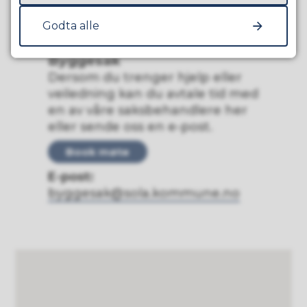
Godta alle
Kontakt oss
Byggesak
Dersom du trenger hjelp eller
veiledning kan du avtale tid med
en av våre saksbehandlere her
eller sende oss en e-post.
Book møte
E-post:
byggesak@sola.kommune.no