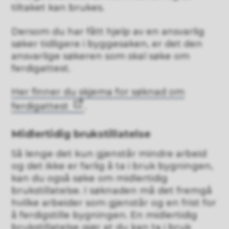
tiltaket kan brukes.
Dersom du har fått hjelp av en ansvarlig
søker tidligere i byggesaken, er det den
ansvarlige søkeren som skal søke om
ferdigattest.
Her finner du skjema for søknad om
ferdigattest
.
Midlertidig brukstillatelse
Så lenge det kun gjenstår mindre arbeid
og det ikke er farlig å ta i bruk bygningen,
kan du også søke om midlertidig
brukstillatelse. I søknaden må det fremgå
hvilke arbeider som gjenstår og en frist for
å ferdigstille bygningen. En midlertidig
brukstillatelse gjør at du kan ta i bruk