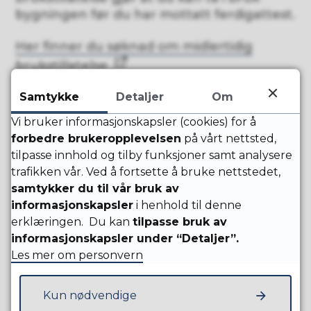
bygningen før du har mottatt ferdigattest.
Her finner du søknad om midlertidig
brukstillatelse
Samtykke
Detaljer
Om
Saksbehandlingstid
Vi bruker informasjonskapsler (cookies) for å
Saksbehandlingsfristen for søknad om
forbedre brukeropplevelsen
på vårt nettsted,
ferdigattest eller midlertidig brukstillatelse
tilpasse innhold og tilby funksjoner samt analysere
er i utgangspunktet 3 uker.
trafikken vår. Ved å fortsette å bruke nettstedet,
samtykker du til vår bruk av
Trenger du hjelp?
informasjonskapsler
i henhold til denne
erklæringen. Du kan
tilpasse bruk av
Dersom du trenger hjelp eller veiledning
informasjonskapsler under “Detaljer”.
kan du
avtale tid med en av våre
Les mer om personvern
saksbehandlere
eller sende e-post til
byggesak@sola.kommune.no
.
Kun nødvendige