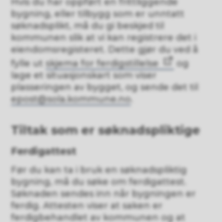
Hvis du har oppført en frittliggende
bygning, eller tilbygg som er unntatt
søknadsplikt, må du gi beskjed til
kommunen slik at vi kan registrere det i
eiendomsregisteret. Dette gjør du ved å
fylle ut
skjema for ferdigstillelse
og
lage et situasjonskart som viser
plasseringen av bygget, og sende det til
epost@sola.kommune.no
.
Tiltak som er søknadspliktige
Ferdigattest
Før du kan ta i bruk en søknadspliktig
bygning, må du søke om ferdigattest.
Søknaden sendes inn når bygningen er
ferdig. Attesten viser at saken er
ferdigbehandlet av kommunen og at