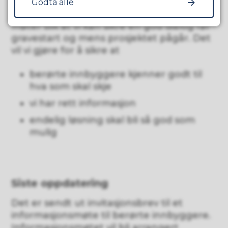
Vi vil sende informasjon til innbyggere
Godta alle
som blir berørt av prosjektet og avholde
møter slik at vi kan sikre en god dialog før
gravestart og mens prosjektet pågår. Det
vil vi gjøre for å sikre at
berørte innbyggere kjenner godt til
hva som skal skje
vi har rett informasjon
endelig løsning skal bli så god som
mulig
Siste oppdatering
Det er sendt ut invitasjonsbrev til et
informasjonsmøte til berørte innbyggere.
Informasjonsmøtet vil bli arrangert