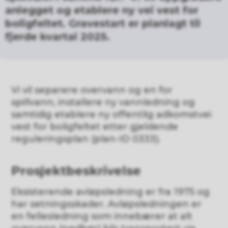
anlegget og etablere ny vei vest for
boligfeltet. Gravestart er planlagt til
fjerde kvartal 2025.
Vi vil separere overvann og en for
spillvann, installere ny vannledning og
samtidig etablere ny offentlig adkomstvei
vest for boligfeltet etter gjeldende
reguleringsplan (plan-ID 0333).
Prosjektbeskrivelse
Eksisterende avløpsledning er fra 1975 og
har setningsskader. Avløpsledningen er
en fellesledning som innebærer at alt