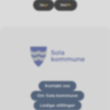
Ja
Nei
Sola kommune
Kontakt oss
Om Sola kommune
Ledige stillinger