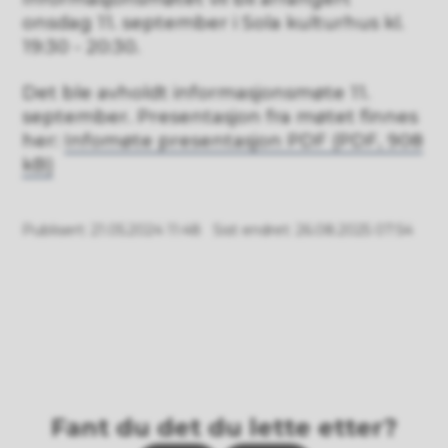
onsdag 11. september i Sola kulturhus kl.
19:30 - 20:30.
Det ble avholdt informasjonsmøte 11.
september. Presentasjon fra møtet finnes
her:
Infomøte presentasjon PDF
(PDF, 908
kB)
Publisert
21.05.2024 11:48
Sist endret
26.08.2025 07:54
Fant du det du lette etter?