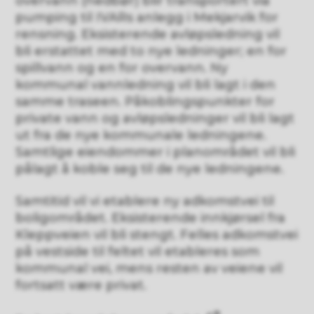
overvann (nedbør) blir transportert via
pumping til IVARs anlegg i Mekjarvik for
rensning. Eksisterende avløpsledning vil
bli erstattet med to nye ledninger; en for
spillvann og en for overvann. Ny
kommunal vannledning vil bli lagt i den
samme traseen. Påkoblingspunkter for
private vann og avløpsledninger vil bli lagt
ut fra de nye kommunale ledningene.
Samtlige eiendommer i planområdet vil bli
pålagt å koble seg til de nye ledningene.
Samtitid vil vi etablere ny adkomstvei til
boligområdet. Eksisterende innkjørsel fra
Kleppveien vil bli stengt. Felles adkomstvei
på vestside til feltet vil etableres som
kommunal vei, mens resten av veiene vil
fortsatt være privat.