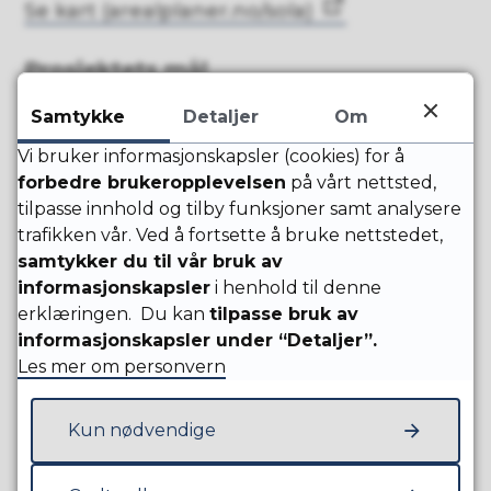
Se kart (arealplaner.no/sola)
Prosjektets mål
Bygge en trafikksikker adkomst til
Samtykke
Detaljer
Om
boligfeltet.
Vi bruker informasjonskapsler (cookies) for å
Etablere en trygg og sikker
forbedre brukeropplevelsen
på vårt nettsted,
vannforsyning.
tilpasse innhold og tilby funksjoner samt analysere
trafikken vår. Ved å fortsette å bruke nettstedet,
Etablere gode, motstandsdyktige og
samtykker du til vår bruk av
fremtidsrettede avløpsledninger som
informasjonskapsler
oppfyller dagens miljøkrav.
i henhold til denne
erklæringen. Du kan
tilpasse bruk av
informasjonskapsler under “Detaljer”.
Innbyggerdialog
Les mer om personvern
Kommunen ønsker og er opptatt av å ha
en god og aktiv dialog med våre
Kun nødvendige
innbyggere.