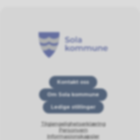
Sola kommune
Kontakt oss
Om Sola kommune
Ledige stillinger
Tilgjengelighetserklæring
Personvern
Informasjonskapsler