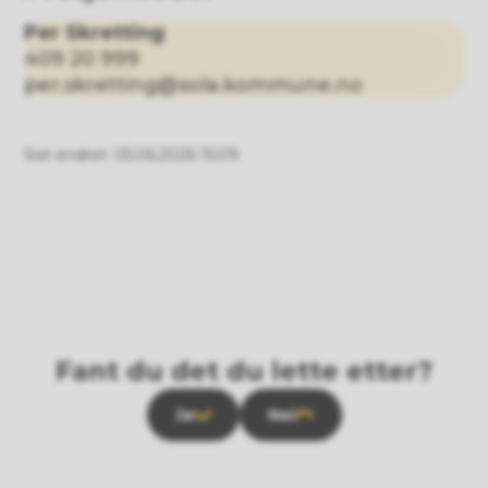
Per Skretting
409 20 999
per.skretting@sola.kommune.no
Sist endret
05.06.2026 15:09
Fant du det du lette etter?
Ja
Nei