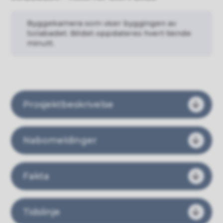
Byggekamera som viser byggingen av
Solabadet. Bildet oppdateres hvert tiende
minutt.
Prosjektbeskrivelse
Nabomeldinger
Fakta
Tidslinje