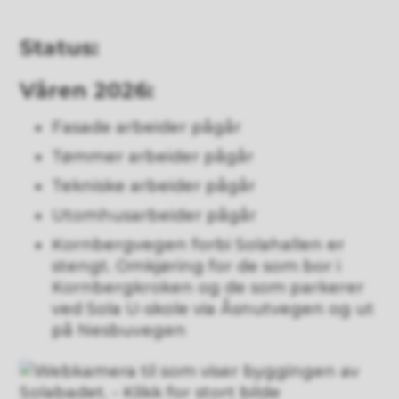
Status:
Våren 2026:
Fasade arbeider pågår
Tømmer arbeider pågår
Tekniske arbeider pågår
Utomhusarbeider pågår
Kornbergvegen forbi Solahallen er
stengt. Omkjøring for de som bor i
Kornbergkroken og de som parkerer
ved Sola U-skole via Åsnutvegen og ut
på Nesbuvegen