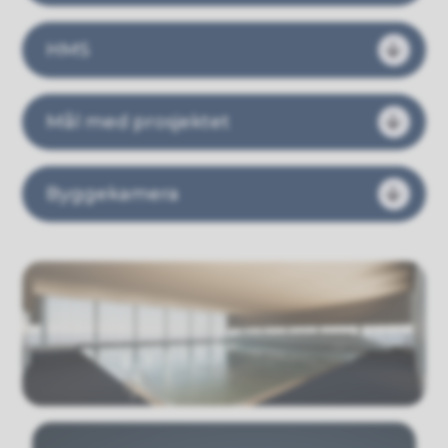
HMS
Mål med prosjektet
Byggekamera