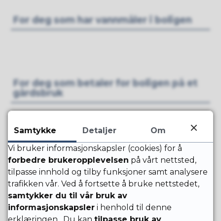
For deg som har vannmåler i boligen
For deg som betaler for boligen på et
gårdsbruk
Samtykke
Detaljer
Om
For deg som betaler for
Vi bruker informasjonskapsler (cookies) for å
driftsbygningene på et gårdsbruk
forbedre brukeropplevelsen
på vårt nettsted,
tilpasse innhold og tilby funksjoner samt analysere
trafikken vår. Ved å fortsette å bruke nettstedet,
samtykker du til vår bruk av
informasjonskapsler
i henhold til denne
For deg som betaler for næring
erklæringen. Du kan
tilpasse bruk av