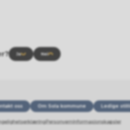
er?
Ja
Nei
ntakt oss
Om Sola kommune
Ledige stil
ngelighetserklæring
Personvern
Informasjonskapsler