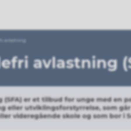
ri avlastning
efri avlastning 
g (SFA) er et tilbud for unge med en p
 eller utviklingsforstyrrelse, som går
ler videregående skole og som bor i