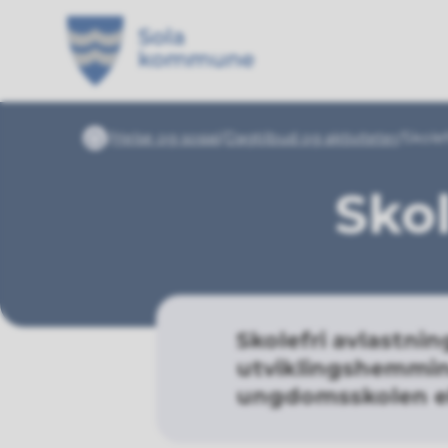
Sola kommune
Du er her:
Helse og sosial
Dagtilbud og aktiviteter
Skolef
Forside
Skol
Skolefri avlastnin
utviklingshemming
ungdomsskolen el