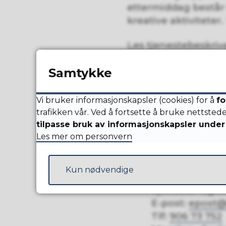
ettermiddag består 
kreative aktiviteter.
Les tjenestebeskriv
Samtykke
Her kan du søke om
Vi bruker informasjonskapsler (cookies) for å
fo
Søknadsfrist er 1. 
trafikken vår. Ved å fortsette å bruke nettsted
tildelt plass.
tilpasse bruk av informasjonskapsler under 
Les mer om personvern
Kontakt o
Kun nødvendige
Tjeneste- og k
E-post:
epost@
Tlf:
906 73 752