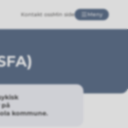
Kontakt oss
Min side
Meny
(SFA)
sykisk
 på
 Sola kommune.