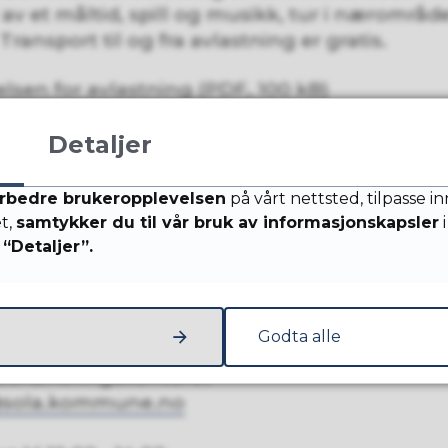
av et måltid, spill og musikk, tur i nærområde
 Transport til og fra avlastning er gratis.
elsen for avlastning
(PDF, 100 kB)
Detaljer
 tilbudet
rbedre brukeropplevelsen
på vårt nettsted, tilpasse i
mars hvert år med oppstart påfølgende skoleår 
et,
samtykker du til vår bruk av informasjonskapsler
i
“Detaljer”.
ss
Godta alle
oordineringskontoret
sola.kommune.no