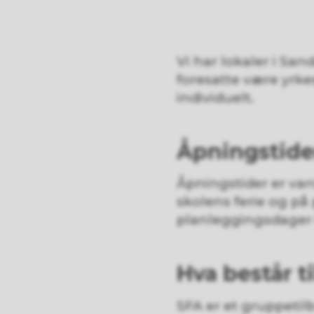
Vi har lokaler i S
foresatte være yrke
individuelt.
Åpningstide
Åpningstider er vanl
skolens ferie og på 
planleggingsdager i
Hva består t
SFA er et gruppetil