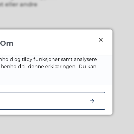
t eller andre
Om
nnhold og tilby funksjoner samt analysere
(i august), ved
 henhold til denne erklæringen. Du kan