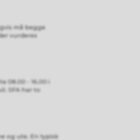
igvis må begge
ader vurderes
ra 08.00 - 16.00 i
li. SFA har to
e og ute. En typisk