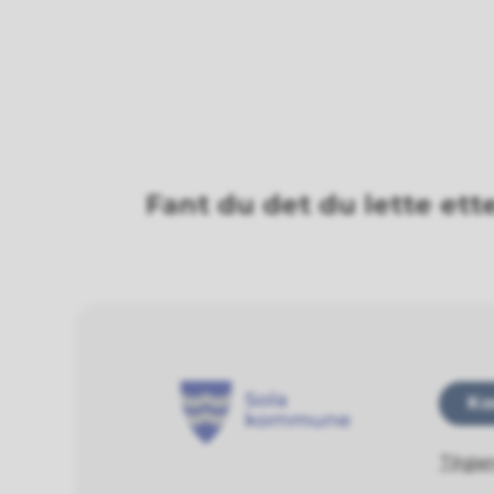
Fant du det du lette ett
Ko
Tilgje
Sola kommune