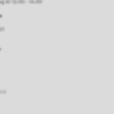
 kl 12.00 - 14.00
e
21
e
5:13