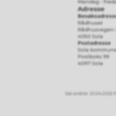
Mandag - fredag
Adresse
Besøksadress
​Rådhuset
Rådhusvegen 
4050 Sola
Postadresse
Sola kommun
Postboks 99
4097 Sola
Sist endret
20.04.2026 1