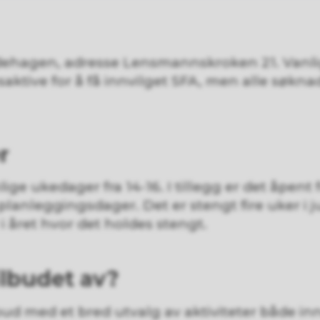
andehagen, adresse Lensmannskroken 21. Vanl
saktive for å få innvilget SFA, men alle søkn
r
ige ukedager fra 14-16. I tillegg er det åpent f
planleggingsdager. Det er stengt fire uker i ju
 året hvor det holdes stengt.
ilbudet av?
bud med et bred utvalg av aktiviteter både inn