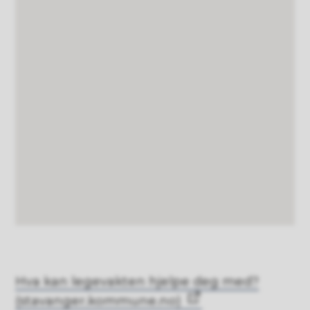
Hva kan legevakten hjelpe deg med?
(stavanger.kommune.no)