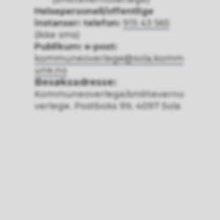
Helsepersonell/offentlige
instanser: telefon:
915 43 565
(ikke sms)
Publikum: e-post:
kommuneoverlege@sola.komm
une.no
Besøksadresse:
Kommuneoverlege/smitteverno
verlege. Postboks 99, 4097 Sola