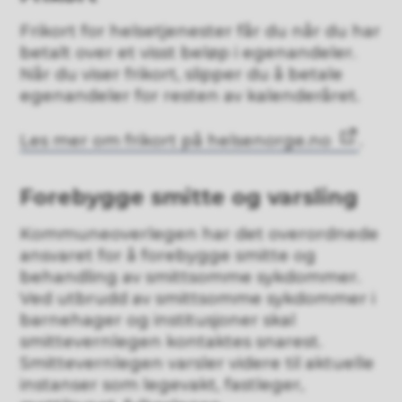
Frikort for helsetjenester får du når du har
betalt over et visst beløp i egenandeler.
Når du viser frikort, slipper du å betale
egenandeler for resten av kalenderåret.
Les mer om frikort på helsenorge.no
.
Forebygge smitte og varsling
Kommuneoverlegen har det overordnede
ansvaret for å forebygge smitte og
behandling av smittsomme sykdommer.
Ved utbrudd av smittsomme sykdommer i
barnehager og institusjoner skal
smittevernlegen kontaktes snarest.
Smittevernlegen varsler videre til aktuelle
instanser som legevakt, fastleger,