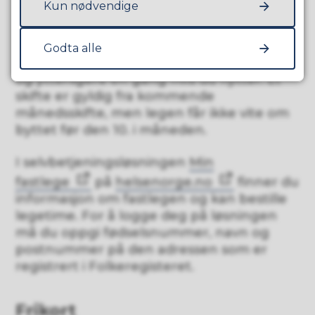
Kun nødvendige
under 16 år, velger du også fastlege
for barnet ditt.
Godta alle
Du kan bytte lege opptil to ganger per år,
og ytterligere én gang hvis du flytter. Et
skifte er gyldig fra kommende
månedsskifte, men legen får ikke vite om
byttet før den 10. i måneden.
I selvbetjeningsløsningen
Min
fastlege
på
helsenorge.no
finner du
informasjon om fastlegen og kan bestille
legetime. For å logge deg på løsningen
må du oppgi fødselsnummer, navn og
postnummer på den adressen som er
registrert i Folkeregisteret.
Frikort