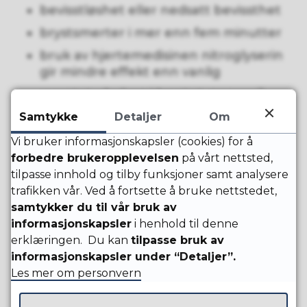
bevisstløshet eller nedsatt bevissthet
brystsmerter i mer enn fem minutter
bruk av hjertemedisinen nitroglyserin
gir mindre effekt enn vanlig
uventet ubehag i brystet, generell
uvelhet og kvalme
Samtykke
Detaljer
Om
Vi bruker informasjonskapsler (cookies) for å
Slik får du fastlege
forbedre brukeropplevelsen
på vårt nettsted,
tilpasse innhold og tilby funksjoner samt analysere
trafikken vår. Ved å fortsette å bruke nettstedet,
Du finner fastlege på helsenorge.no
samtykker du til vår bruk av
informasjonskapsler
i henhold til denne
Du kan selv velge hvilken lege du vil
erklæringen. Du kan
tilpasse bruk av
ha som fastlege, men legen må ha
informasjonskapsler under “Detaljer”.
ledig kapasitet og være med i
Les mer om personvern
fastlegeordningen.
Hvis du har foreldreansvar for barn