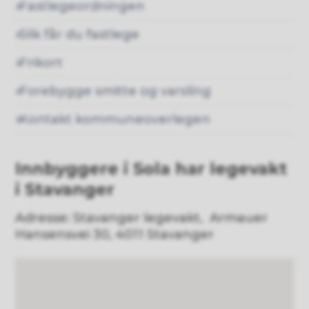
Fastlegeordningen
Slik får du fastlege
Frikort
Forebygge smitte og varsling
Kontakt kommuneoverlegen
Innbyggere i Sola har legevakt
i Stavanger
Adresse: Stavanger legevakt, Armauer
Hansensvei 30, 4011 Stavanger