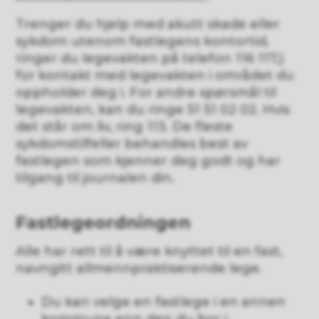
Trenger du hjelp med akutt skade eller
sykdom utenom fastlegens kontortid,
ringer du legevakten på telefon 116 117,)
for kontakt med legevakten i området du
oppholder deg i. For andre spørsmål til
legevakten, kan du ringe 51 51 02 02. Hvis
det står om liv, ring 113. De fleste
sykdomstilfeller behandles best av
fastlegen som kjenner deg godt og har
tilgang til journalen din.
Fastlegeordningen
Alle har rett til å være knyttet til en fast,
navngitt allmennpraktiserende lege.
Du kan velge en fastlege i en annen
kommune enn den du bor i.