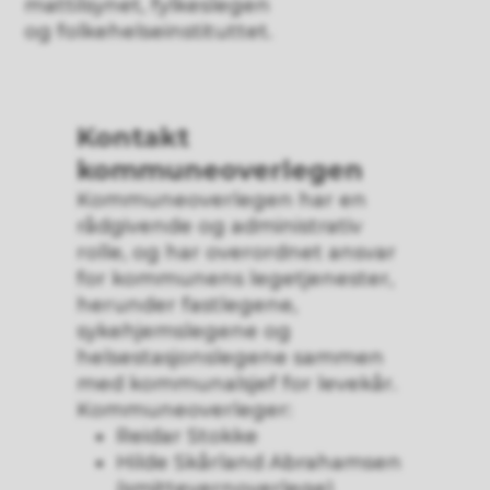
mattilsynet, fylkeslegen
og folkehelseinstituttet.
Kontakt
kommuneoverlegen
Kommuneoverlegen har en
rådgivende og administrativ
rolle, og har overordnet ansvar
for kommunens legetjenester,
herunder fastlegene,
sykehjemslegene og
helsestasjonslegene sammen
med kommunalsjef for levekår.
Kommuneoverleger:
Reidar Stokke
Hilde Skårland Abrahamsen
(smittevernoverlege)