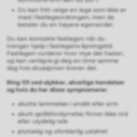
Du kan fritt velge en lege som ikke er
med i fastlegeordningen, men da
betaler du en høyere egenandel.
Du kan kontakte fastlegen når du
trenger hjelp i fastlegens åpningstid.
Fastlegen vurderer hvor mye det haster,
og kan vanligvis gi deg en time samme
dag hvis situasjonen krever det.
Ring 113 ved ulykker, alvorlige hendelser
og hvis du har disse symptomene:
akutte lammelser i ansikt eller arm
akutt språkforstyrrelse; finner ikke ord
eller utydelig tale
plutselig og uforklarlig ustøhet