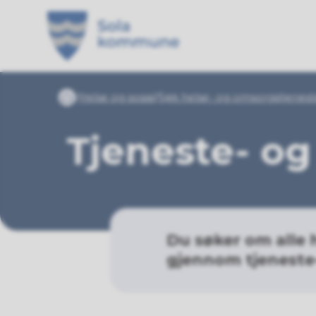
Sola kommune
Du er her:
Helse og sosial
Søk helse- og omsorgstjenest
Forside
Tjeneste- og
Du søker om alle 
gjennom tjeneste