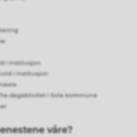
tering
ie
 i institusjon
old i institusjon
eneste
 fra dagaktivitet i Sola kommune
er
tjenestene våre?