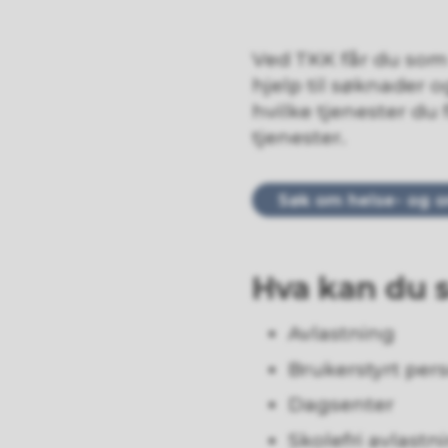
Ved TKK får du som 
hjelp til søknader 
hvilke tjenester du
tjenester.
Søk om helse- og 
Hva kan du 
Avlastning
Brukerstyrt pers
Dagsenter
Skolefri avlastn