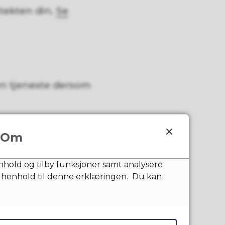
ntekten din.
Se
en tjeneste dersom
Om
ert
nnhold og tilby funksjoner samt analysere
kommunen, men også
 henhold til denne erklæringen. Du kan
 og koordinator.
kt for tverrfaglig