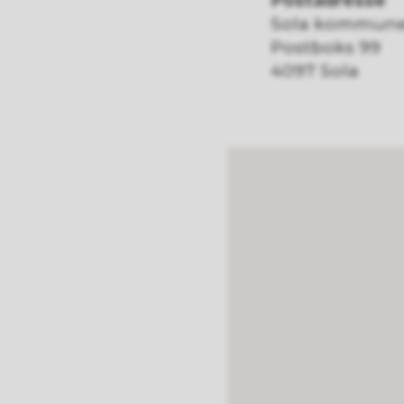
Postadresse
Sola kommun
Postboks 99
4097 Sola