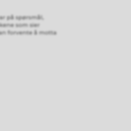
ar på spørsmål,
akene som sier
kan forvente å motta