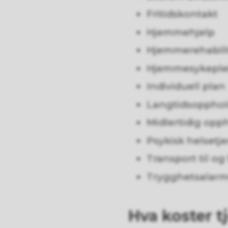
Fritidskontakt
Hjemmehjelp
Hjemmerehabili
Hjemmesykeple
Individuell plan
Langtidsopphold
Midlertidig opph
Psykisk helsetj
Transport til og
Trygghetsalarm
Hva koster 