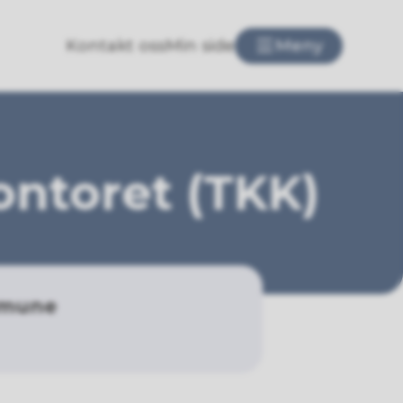
Kontakt oss
Min side
Meny
ontoret (TKK)
ommune