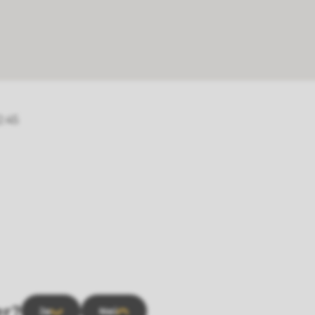
2:45
er?
Ja
Nei