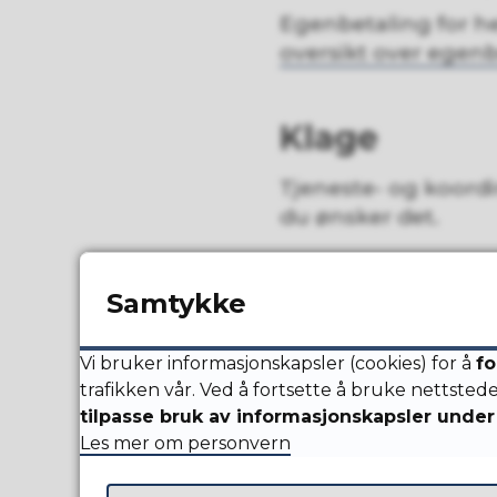
Egenbetaling for he
oversikt over egen
Klage
Tjeneste- og koord
du ønsker det.
Koordinere
Samtykke
Koordinerende enhet 
Vi bruker informasjonskapsler (cookies) for å
fo
tjenestetilbud. De
trafikken vår. Ved å fortsette å bruke nettsted
med fastlege, andre
tilpasse bruk av informasjonskapsler under 
Les mer om personvern
Enheten har overord
Gjennom koordinere