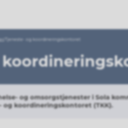
er
Tjeneste- og koordineringskontoret
 koordineringsk
helse- og omsorgstjenester i Sola k
- og koordineringskontoret (TKK).