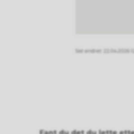
Sist endret
22.04.2026 1
Fant du det du lette ett