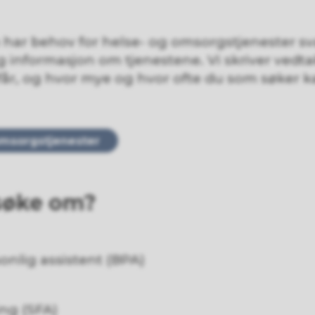
har behov for helse- og omsorgstjenester sv
og informasjon om tjenestene. Vi skriver vedt
 får, og hvor mye og hvor ofte du som søker 
omsorgstjenester
søke om?
onlig assistent (BPA)
ing (SFA)