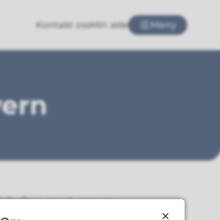
Kontakt oss
Min side
Meny
vern
aksine mot mpox
apekopper)