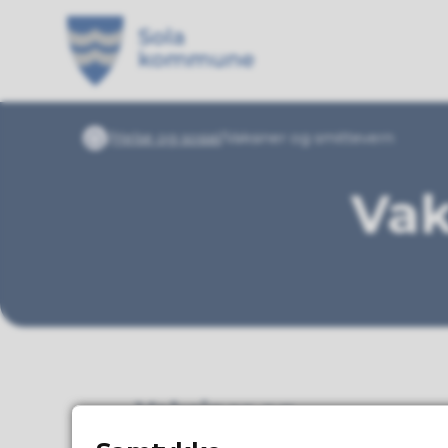
Sola kommune
Du er her:
Helse og sosial
Vaksiner og smittevern
Forside
Vak
Vaksiner og
oppfriskningsdoser