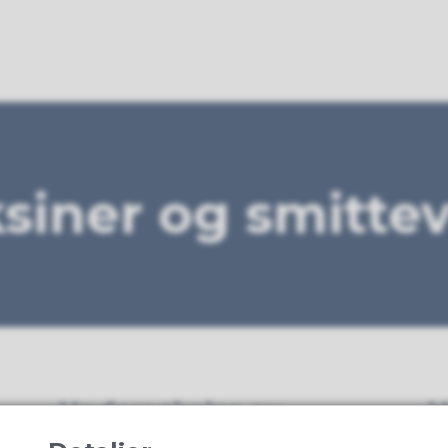
siner og smitte
Undersøkelse av
V
tuberkulose
(