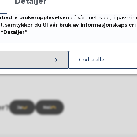
Detaljer
rbedre brukeropplevelsen
på vårt nettsted, tilpasse i
et,
samtykker du til vår bruk av informasjonskapsler
i
“Detaljer”.
Godta alle
er?
Ja
Nei