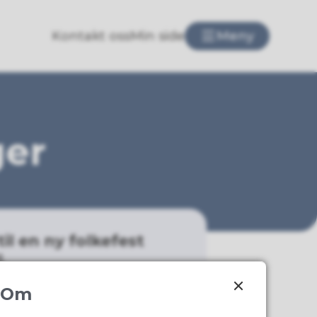
Kontakt oss
Min side
Meny
ger
il en ny folkefest
.
Om