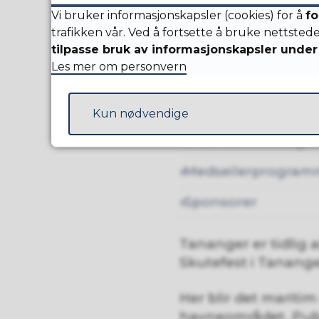
Vi bruker informasjonskapsler (cookies) for å
fo
trafikken vår. Ved å fortsette å bruke nettsted
Praktisk informasj
tilpasse bruk av informasjonskapsler under 
Les mer om personvern
Program
Skuter
Kun nødvendige
Bidra som frivillig
Medseilerprogram
Sponsorer
Tananger er tidli
Skutefest i Tanange
Her blir det maritim
havneområdet. Publ