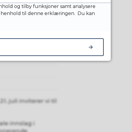
nnhold og tilby funksjoner samt analysere
 henhold til denne erklæringen. Du kan
1. juli inviterer vi til
ale innslag i
ponerende