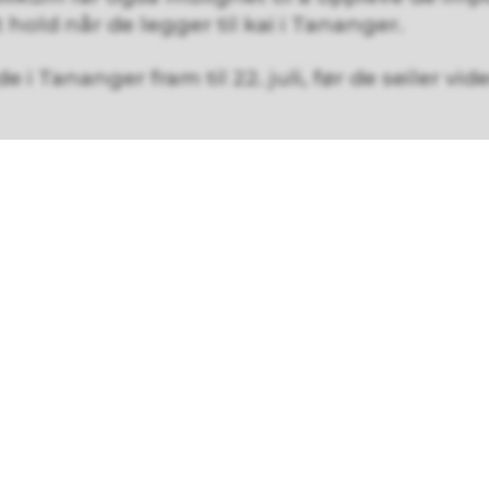
hold når de legger til kai i Tananger.
 i Tananger fram til 22. juli, før de seiler vid
 informasjon
iltrafikk
 ved Hummeren hotell bort til Oldermanns
iltrafikk kl. 09.00–20.00.
s
tis shuttlebuss til Losvegen.
rter fra Tanangerhallen bussholdeplass A og 
ing.
hvert 15. minutt mellom kl. 12.00 og 19.30.