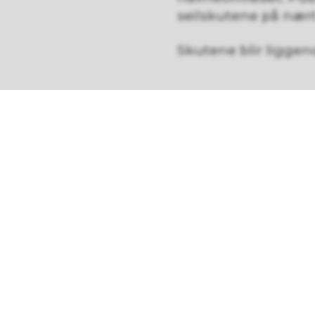
seilskutene på nært 
Skutene blir liggende
Praktisk
Stengt for b
Havnevegen
stengt for b
Shuttlebus
Det går gra
Bussen sta
Tananger r
Avgang ca. 
Parkering