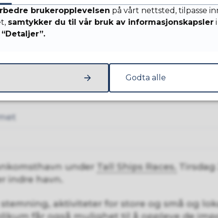
rbedre brukeropplevelsen
på vårt nettsted, tilpasse i
et,
samtykker du til vår bruk av informasjonskapsler
i
on
“Detaljer”.
Godta alle
met
g ankomsthavn under
Tall Ships Races.
Tirsdag 2
r indre havn.
 stemning, aktiviteter for store og små og lok
ikum får også mulighet til å oppleve de im