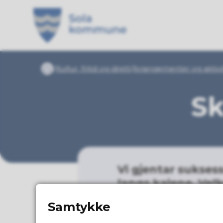
Sola kommune
Du er her:
Kultur, fritid og idrett
Arrangementer og aktivi
Forside
Sk
Vi gjentar suksess
langs kaiene. Velk
Samtykke