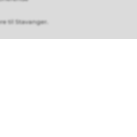
ere til Stavanger.
bakken er
kjører