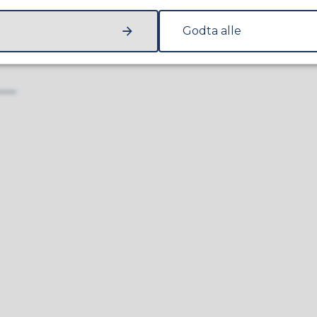
S
Åpningstider, billettpriser, fasiliteter,
ordensregler.
Godta alle