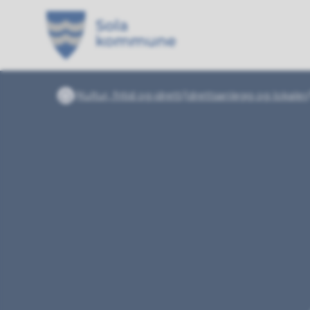
Sola kommune
Du er her:
Kultur, fritid og idrett
Idrettsanlegg og lokaler
Forside