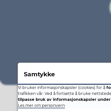
Samtykke
Vi bruker informasjonskapsler (cookies) for å
fo
trafikken vår. Ved å fortsette å bruke nettsted
tilpasse bruk av informasjonskapsler under 
Dysjalandshallen
Les mer om personvern