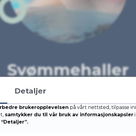
Svømmehaller
Detaljer
rbedre brukeropplevelsen
på vårt nettsted, tilpasse i
et,
samtykker du til vår bruk av informasjonskapsler
i
“Detaljer”.
Tananger svømmehall
B