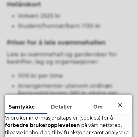
Helårskort
Voksen 2525 kr
Student/honnør/barn 1130 kr
Priser for å leie svømmehallen
Leie av svømmehall og garderober for
bedrifter, lag og organisasjoner:
1015 kr per time
Arrangementer utenom ordinær
åpningstid koster 560 kr ekstra per
time
Samtykke
Detaljer
Om
Dersom eiendomsvakt må rykke ut på
Vi bruker informasjonskapsler (cookies) for å
grunn av glemte adgangskoder,
forbedre brukeropplevelsen
på vårt nettsted,
gjenglemte nøkler eller andre
tilpasse innhold og tilby funksjoner samt analysere
gjenstander får man skriftlig advarsel