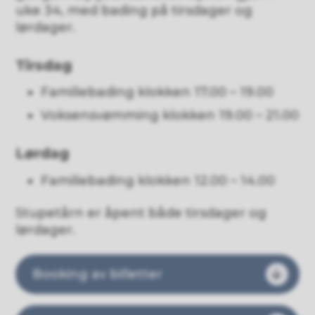
uke 34, med bading på tirsdager og
lørdager.
Tirsdag
Familiebading klokken 17.00 – 19.00
Voksensvømming klokken 19.00 – 21.00
Lørdag
Familiebading klokken 12.00 – 14.00
Stupetårn er åpent både tirsdager og
lørdager.
Booking av billetter