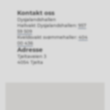
Kontakt oss
Dysjalandshallen
Hallvakt Dysjalandshallen:
957
59 509
Kveldsvakt svømmehaller:
404
00 436
Adresse
Tjeltaveien 3
4054 Tjelta