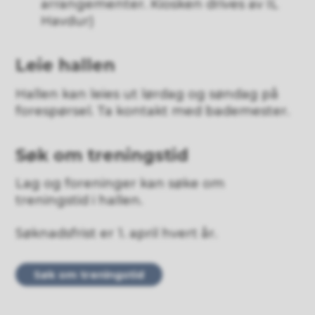
arrangementer. Kiosken drives av IL
Havdur)
Leie hallen
Hallen kan leies ut lørdag og søndag på
forespørsel. Ta kontakt med bademester.
Søk om treningstid
Lag og foreninger kan søke om
treningstid i hallen.
Søknadsfrist er 1. april hvert år.
Søk om treningstid