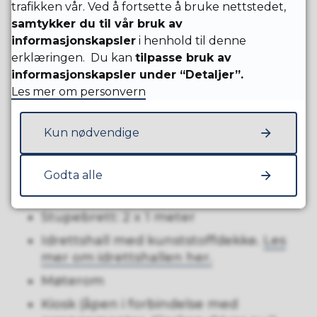
trafikken vår. Ved å fortsette å bruke nettstedet,
første gang og deretter 500 kr per gang.
samtykker du til vår bruk av
informasjonskapsler
i henhold til denne
Fasiliteter
erklæringen. Du kan
tilpasse bruk av
informasjonskapsler under “Detaljer”.
Bassengstørrelse: 25 x 12,5 meter.
Les mer om personvern
Dybde: 1 meter på det grunneste og
4,2 meter på det dypeste.
Kun nødvendige
Temperatur: 28,5 grader.
Godta alle
Stupetårn: 7,5 m fast, 5 m fast, 2,7
m fast, 3 m svikt, 1 m svikt
Stupebrett: 2 x 1 meter
Idrettshall med kunststoffdekke.
Les
mer om idrettshallen her.
Møterom
Kiosk (åpen i forbindelse med