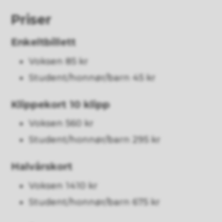
Priser
Enkeltbillett
Voksen 85 kr
Student/honnør/barn 45 kr
Klippekort 10 klipp
Voksen 560 kr
Student/honnør/barn 295 kr
Halvårskort
Voksen 1410 kr
Student/honnør/barn 675 kr