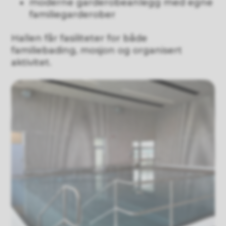
moderne garderobeanlegg med egne
familiegarderober
Hallen får fasiliteter for både
familiebading, mosjon og organisert
aktivitet.