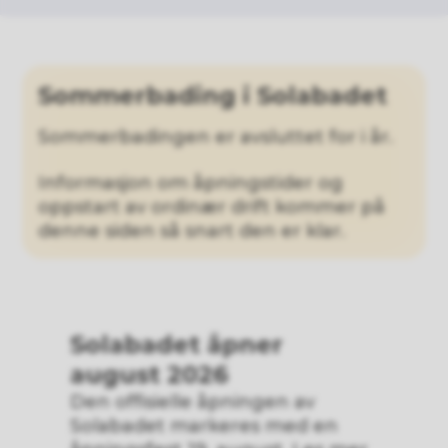
Sommerbading i Solabadet
Sommerbadingen er avsluttet for i år.
Informasjon om åpningstider og
oppstart av ordinær drift kommer på
denne siden så snart den er klar.
Solabadet åpner
august 2026
Den offisielle åpningen av
Solabadet markeres med en