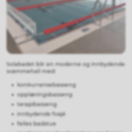
Solabadet blir en moderne og innbydende
svømmehall med:
konkurransebasseng
opplæringsbasseng
terapibasseng
innbydende foajé
felles badstue