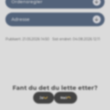
Ordensregler
Adresse
Publisert
21.05.2026 14:50
Sist endret
04.08.2026 12:11
Fant du det du lette etter?
Ja
Nei