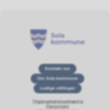
Sola kommune
Kontakt oss
Om Sola kommune
Ledige stillinger
Tilgjengelighetserklæring
Personvern