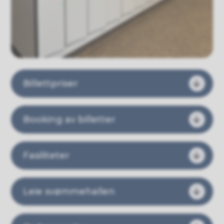
Billettpriser
Booking av billetter
Fasiliteter
Leie svømmehallen