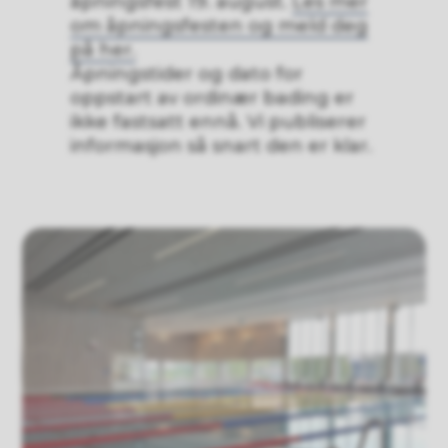
åpningsfest 19. august.
Les mer
om åpningsfesten og meld deg
på her.
Åpningstider og dato for
oppstart av ordinær bading er
ikke fastsatt ennå. Vi publiserer
informasjon så snart den er klar.