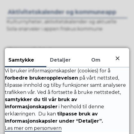
Aktivitetskalender og kommuneapp
Kulturnyheter, aktivitetskalender og aktuelle
Sola-snarveier i appen friskus kommune
Om prosjektet
Sola for Alle! er et 3-årig prosjekt med en rekke
Samtykke
Detaljer
Om
delprosjekt.
Vi bruker informasjonskapsler (cookies) for å
forbedre brukeropplevelsen
på vårt nettsted,
tilpasse innhold og tilby funksjoner samt analysere
Grafisk profil Sola for Alle!
trafikken vår. Ved å fortsette å bruke nettstedet,
Logo, farger og grafiske elementer
samtykker du til vår bruk av
informasjonskapsler
i henhold til denne
erklæringen. Du kan
tilpasse bruk av
informasjonskapsler under “Detaljer”.
Les mer om personvern