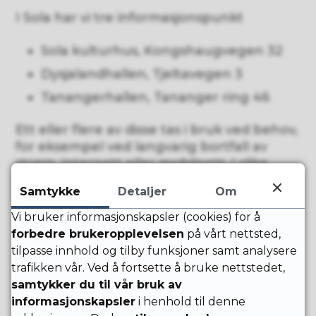
I Sola har vi tre informasjonspunkt
Sola kulturhus, Kongshaugvegen 32
Dysjalandhallen, Tjeltavegen 3
Tanangerhallen, Tananger ring 46
Ett eller flere av disse tas i bruk ved behov,
for eksempel ved langvarig bortfall av
strøm, internett eller mobilnett. I slike
situasjoner kan det være vanskelig å få
Samtykke
Detaljer
Om
informasjon eller komme i kontakt med
kommunen på vanlig måte.
Vi bruker informasjonskapsler (cookies) for å
forbedre brukeropplevelsen
på vårt nettsted,
Et informasjonspunkt skal bidra til at
tilpasse innhold og tilby funksjoner samt analysere
innbyggere og kommunen kan utveksle
trafikken vår. Ved å fortsette å bruke nettstedet,
informasjon når elektronisk
samtykker du til vår bruk av
kommunikasjon ikke fungerer.
informasjonskapsler
i henhold til denne
På informasjonspunktene vil du få