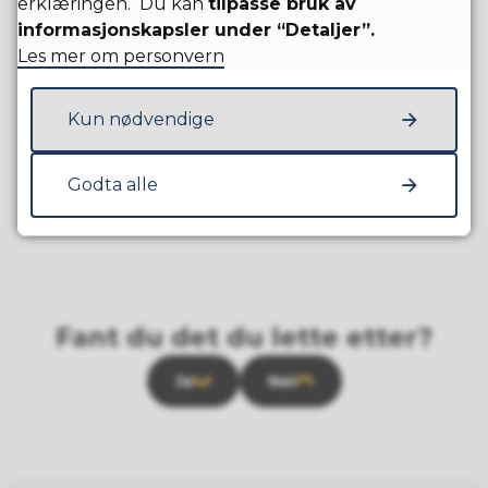
erklæringen. Du kan
tilpasse bruk av
informasjon og mulighet til å melde behov
informasjonskapsler under “Detaljer”.
for assistanse fra nødetater.
Les mer om personvern
Kun nødvendige
Publisert
29.06.2026 14:27
Sist endret
29.06.2026 14:27
Godta alle
Fant du det du lette etter?
Ja
Nei