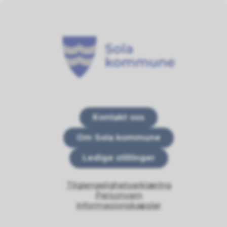
Sola kommune
Kontakt oss
Om Sola kommune
Ledige stillinger
Tilgjengelighetserklæring
Personvern
Informasjonskapsler