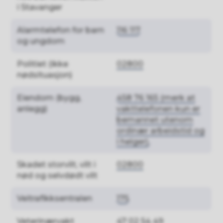
i Stavanger
Alarmtelefon for barn
116 117
og ungdom
Politiet (ikke
02800
nødsituasjon)
Eiendom (bygg,
458 76 165 (merk at
anlegg)
vakttelefonen kun er
bemannet utenom
ordinær arbeidstid og
i helger).
Skadet storvilt, vilt i
02800
nød og selvdødt vilt
Veitrafikksentralen
175
Veterinærvakt
47 02 54 49