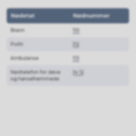
Nødetat
Nødnummer
Brann
110
Politi
112
Ambulanse
113
Nødtelefon for døve
14 12
og hørselhemmede