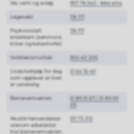
Vei, vann og avløp
957 76 543 - ikke sms
Legevakt
116 117
Psykososialt
116 117
kriseteam (selvmord,
kriser og katastrofer)
Voldtektsmottak
902 40 200
Livskrisehjelp for deg
51 64 16 40
som opplever at livet
er vanskelig
Barnevernvakten
51 89 91 67 / 51 89 90
00
Akutte henvendelser
911 73 313
utenom arbeidstid
hos barnevernvakten