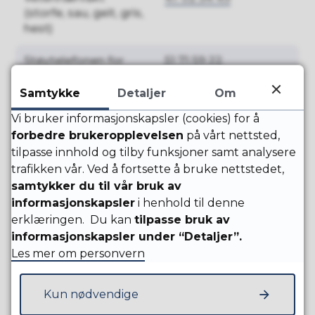
(storfe, sau, geit, gris,
hest)
Støytelefonen for
51 71 59 22
Risavika havn -
Risavika
Samtykke
Detaljer
Om
Havn/Westport
Vi bruker informasjonskapsler (cookies) for å
forbedre brukeropplevelsen
på vårt nettsted,
Støytelefonen for
51 85 32 20
tilpasse innhold og tilby funksjoner samt analysere
Risavika Nord -
trafikken vår. Ved å fortsette å bruke nettstedet,
NorSeas AS
samtykker du til vår bruk av
informasjonskapsler
Støytelefonen for
i henhold til denne
51 50 12 01
Sola Havn -
erklæringen. Du kan
tilpasse bruk av
Stavangerregionen
informasjonskapsler under “Detaljer”.
Havnedrift
Les mer om personvern
Kun nødvendige