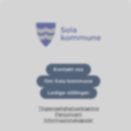
Sola kommune
Kontakt oss
Om Sola kommune
Ledige stillinger
Tilgjengelighetserklæring
Personvern
Informasjonskapsler