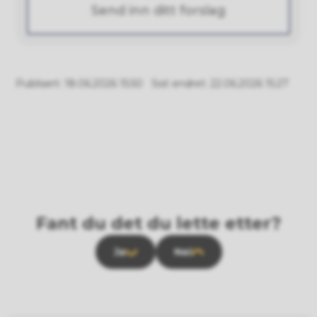
Send inn ditt forslag
Publisert
18.06.2026 15:50
Sist endret
22.06.2026 15:27
Fant du det du lette etter?
Ja
Nei