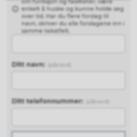
om funksjon og fasiliteter, være
enkelt å huske og kunne holde seg
over tid. Har du flere forslag til
navn, skriver du alle forslagene inn i
samme tekstfelt.
Ditt navn:
(påkrevd)
Ditt telefonnummer:
(påkrevd)