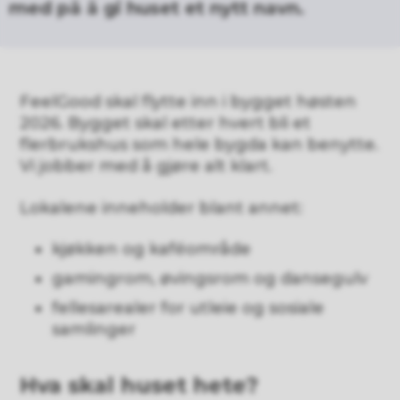
med på å gi huset et nytt navn.
FeelGood skal flytte inn i bygget høsten
2026. Bygget skal etter hvert bli et
flerbrukshus som hele bygda kan benytte.
Vi jobber med å gjøre alt klart.
Lokalene inneholder blant annet:
kjøkken og kaféområde
gamingrom, øvingsrom og dansegulv
fellesarealer for utleie og sosiale
samlinger
Hva skal huset hete?