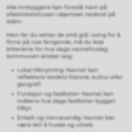
Alle innbyggere kan foreslå navn på
allaktivitetshuset i skjemaet nederst på
siden.
Men før du setter de små grå i sving for å
finne på noe fengende, må du lese
kriteriene for hva slags navneforslag
kommunen ønsker seg:
Lokal tilknytning: Navnet kan
reflektere stedets historie, kultur eller
geografi.
Funksjon og fasiliteter: Navnet kan
indikere hva slags fasiliteter bygget
tilbyr.
Enkelt og minneverdig: Navnet bør
være lett å huske og uttale.