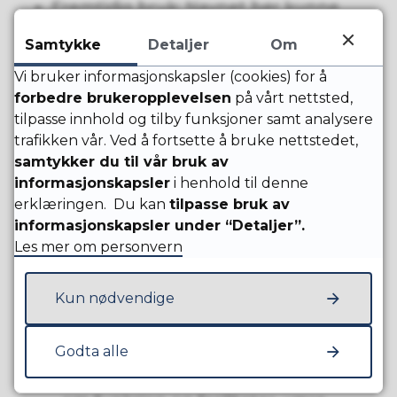
Fremtidig bruk: Navnet bør kunne
holde seg over tid.
Samtykke
Detaljer
Om
Det er utvalg for oppvekst og kultur som
Vi bruker informasjonskapsler (cookies) for å
vedtar navnet etter at en komité
forbedre brukeropplevelsen
på vårt nettsted,
bestående av FeelGood, ungdomsrådet
tilpasse innhold og tilby funksjoner samt analysere
og biblioteket har valgt ut noen forslag.
trafikken vår. Ved å fortsette å bruke nettstedet,
Frist for å komme med innspill til navn er
samtykker du til vår bruk av
10. august.
informasjonskapsler
i henhold til denne
erklæringen. Du kan
tilpasse bruk av
Vinneren får et gavekort på Sola
informasjonskapsler under “Detaljer”.
kulturhus på 1000 kroner.
Les mer om personvern
Kun nødvendige
Skriv inn ditt
navneforslag
(påkrevd)
Godta alle
Husk kriteriene for et godt navn:
Det bør ha lokal tilknytning, si noe