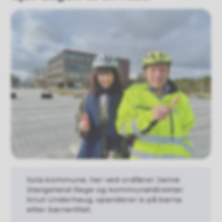
Sola kommune, her ved ordfører Janne
Stangeland Rege og kommunaldirektør
Knut Underhaug, spanderer is på barna
etter barnerittet.