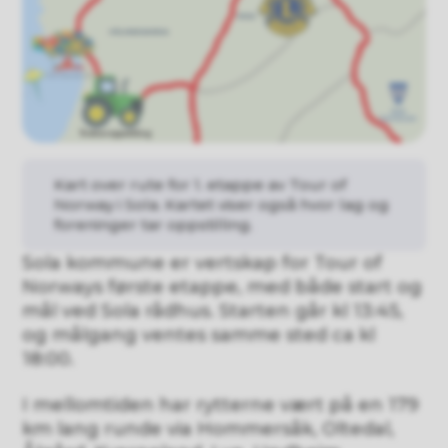
Kart over rute for 1. etappe av Tour of
Norway i Sola. Kartet viser også hvor lag og
foreninger tar oppstilling.
Sola kommune er vertskap for Tour of
Norways første etappe, med både start og
mål ved Sola rådhus. Starten går kl 13:45,
og målgang ventes samme sted ca kl
18:00.
I mellomtiden har rytterne vært på en 179
km lang runde via Hommersåk, Oltedal,