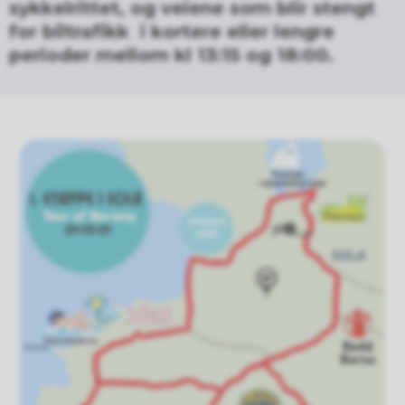
sykkelrittet, og veiene som blir stengt
for biltrafikk i kortere eller lengre
perioder mellom kl 13:15 og 18:00.