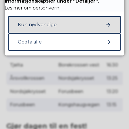
informasjonskapsler under “Detaljer”.
Rådhusvegen via
Forusbeen
16:50
Les mer om personvern
Solakrossvegen
Kun nødvendige
Forusbeen
Varaheivegen
16:45
Forusbeen
Tjelta
16:45
Godta alle
Ølberg
Tjelta
16:40
Tjelta
Borekrossen vest
16:30
Årsvollkrossen
Nordsjøkrysset
13:25
Nordsjøkrysset
Forusbeen
13:20
Forusbeen
Kongshaugvegen
13:15
Gjør dagen til en fest!