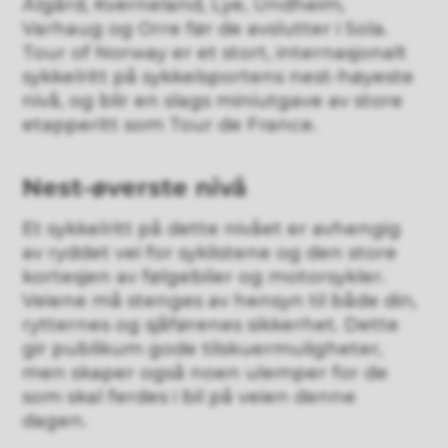
Ålgård, Kverneland, Lye, Undheim,
Varhaug og Orre før de avslutter i Sola.
Tour of Norway er et stort, internasjonalt
sykkelritt på sykkelsportens nest-høyeste
nivå, og blir en slags miniutgave av store
etapperitt som Tour de France.
Nest-øverste nivå
Et sykkelritt på dette nivået er avhengig
av ryddet vei for syklistene og den store
kortesjen av følgebiler og motorsykler.
Veiene må stenges av hensyn til både din,
rytternes og sjåførenes sikkerhet. Dette
gir publikum gode tilskuermuligheter,
men skaper også noen ulemper for de
som skal ferdes i bil på veien denne
dagen.