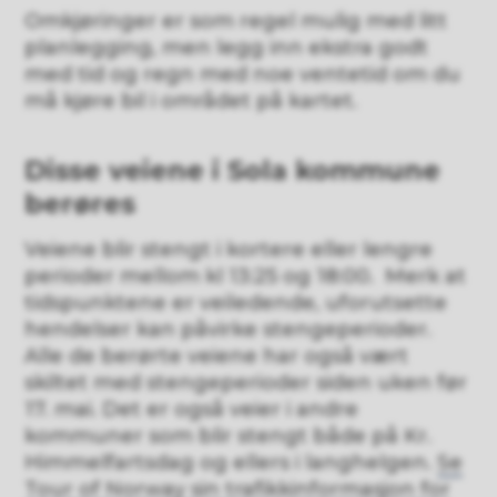
Omkjøringer er som regel mulig med litt
planlegging, men legg inn ekstra godt
med tid og regn med noe ventetid om du
må kjøre bil i området på kartet.
Disse veiene i Sola kommune
berøres
Veiene blir stengt i kortere eller lengre
perioder mellom kl 13:25 og 18:00. Merk at
tidspunktene er veiledende, uforutsette
hendelser kan påvirke stengeperioder.
Alle de berørte veiene har også vært
skiltet med stengeperioder siden uken før
17. mai. Det er også veier i andre
kommuner som blir stengt både på Kr.
Himmelfartsdag og ellers i langhelgen.
Se
Tour of Norway sin trafikkinformasjon for