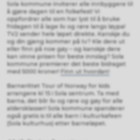
Sola kommune inviterer alle innbyggere til
å gjøre dagen til en folkefest! Vi
oppfordrer alle som har lyst til å bruke
fridagen til å lage liv og røre langs løypa!
TV2 sender hele løpet direkte. Kanskje du
og din gjeng kommer på tv? Kle dere ut
eller finn på noe gøy – og kanskje dere
kan vinne prisen for beste innslag? Sola
kommune premierer det beste bidraget
med 5000 kroner!
Finn ut hvordan!
Barnerittet Tour of Norway for kids
arrangere kl 15 i Sola sentrum. Ta med
barna, det blir liv og røre og gøy for alle
aldersklasser! Sola kommune spanderer
også gratis is til alle barn i kulturkafeen
(Sola kulturhus) etter barneløpet.