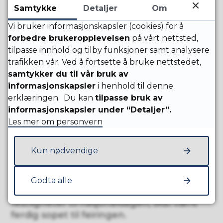
Grannessletta/Grannes
Samtykke
Detaljer
Om
Vi bruker informasjonskapsler (cookies) for å
forbedre brukeropplevelsen
på vårt nettsted,
Vi planlegger arbeidet ut fra bilene vi har
tilpasse innhold og tilby funksjoner samt analysere
tilgjengelig for å få jobben gjort. Derfor
trafikken vår. Ved å fortsette å bruke nettstedet,
har vi ikke anledning til å fortelle akkurat
samtykker du til vår bruk av
når vi kommer til din gate. Det kan hende
informasjonskapsler
i henhold til denne
at sopebilen passerer gaten din uten å
erklæringen. Du kan
tilpasse bruk av
sope. Det er fordi den skal på et oppdrag
informasjonskapsler under “Detaljer”.
et annet sted i kommunen.
Les mer om personvern
Hvis vi ser at det blir vanskelig å komme
Kun nødvendige
rundt kommunen innen 17. mai, vil vi mot
slutten av perioden prioritere innad i
områdene. Dette sikrer at skolegårder og
Godta alle
andre steder man skal arrangerer
festligheter til nasjonaldagen, skal være
ferdig sopet til feiringen.