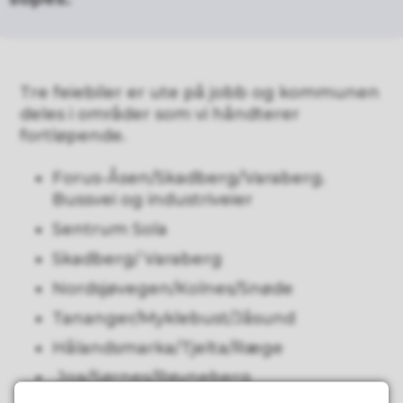
Tre feiebiler er ute på jobb og kommunen
deles i områder som vi håndterer
fortløpende.
Forus-Åsen/Skadberg/Varaberg.
Bussvei og industriveier
Sentrum Sola
Skadberg/ Varaberg
Nordsjøvegen/Kolnes/Snøde
Tananger/Myklebust/Jåsund
Hålandsmarka/Tjelta/Ræge
Joa/Sørnes/Røyneberg