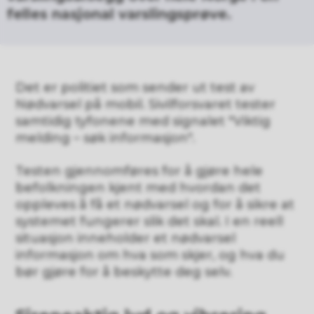
felles nasjonal varslingsprøve.
Det er politiet som sender ut test av
Nødvarsel på mobil. Sivilforsvaret tester
samtidig tyfonene med signalet "Viktig
melding – søk informasjon".
Testen gjennomføres for å gjøre hele
befolkningen kjent med hvordan det
oppleves å få et nødvarsel og for å sikre at
systemet fungerer slik det skal. I en reell
situasjon inneholder et nødvarsel
informasjon om hva som skjer, og hva du
bør gjøre for å beskytte deg selv.