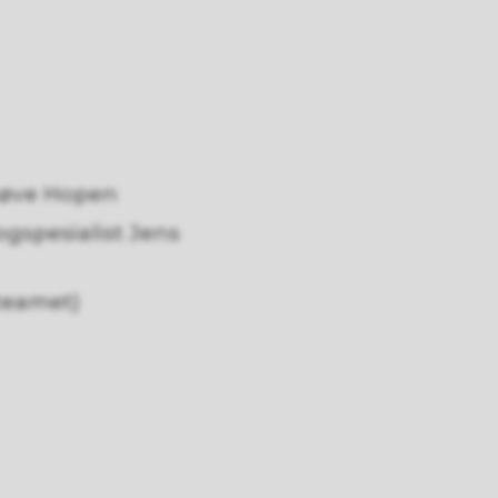
nnøve Hopen
gspesialist Jens
teamet)