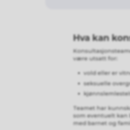
Hva kan kon
Konsultasjonsteamet
være utsatt for:
vold eller er vit
seksuelle overg
kjønnslemleste
Teamet har kunnska
som eventuelt kan 
med barnet og fami