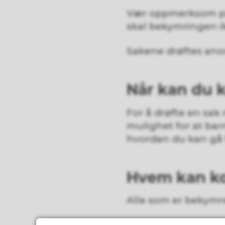
Vær oppmerksom på
skal bekymringen ik
Sakene drøftes ano
Når kan du 
For å drøfte en sak 
mulighet for at barne
hvordan du kan gå 
Hvem kan ko
Alle som er bekymre