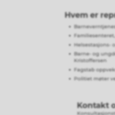
Hvem er rep
Barneverntjenes
Familiesenteret
Helsestasjons- 
Barne- og ungdo
Kristoffersen
Fagstab oppveks
Politiet møter 
Kontakt 
Konsultasjon