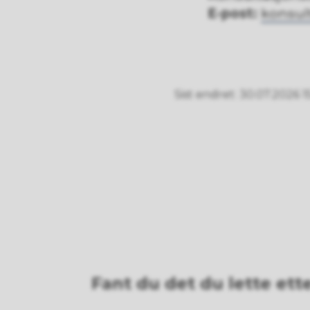
E-post:
konsu
Sist endret
30.07.2026 1
Fant du det du lette ett