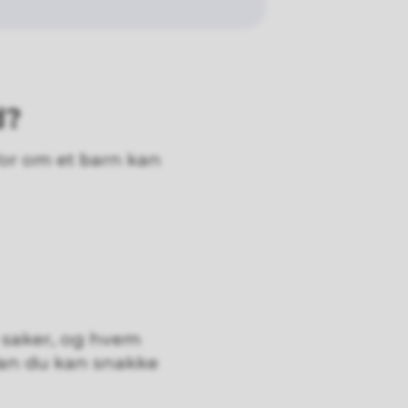
d?
for om et barn kan
 saker, og hvem
dan du kan snakke