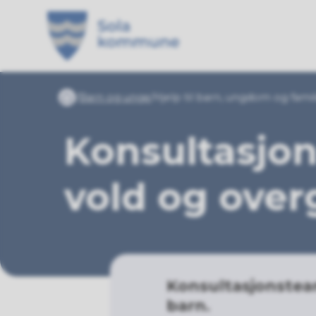
Sola kommune
Du er her:
Barn og unge
Hjelp til barn, ungdom og famil
Forside
Konsultasjo
vold og over
Konsultasjonsteam
barn.