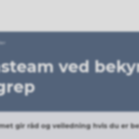
ier
nsteam ved beky
grep
et gir råd og veiledning hvis du er b