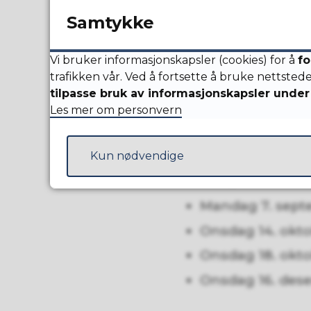
Hvordan ta 
Samtykke
Kontakt oss på e-p
Vi bruker informasjonskapsler (cookies) for å
fo
trafikken vår. Ved å fortsette å bruke nettsted
Du kan også kontak
tilpasse bruk av informasjonskapsler under 
474 51 376, eller sp
Les mer om personvern
Eventuelt kan ogs
Kun nødvendige
Møteplan hø
Mandag 7. septem
Onsdag 14. oktob
Onsdag 18. oktob
Onsdag 16. desem