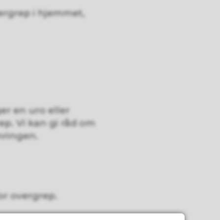
rgrep i hjemmet,
er en uro eller
rep. Vi kan gi råd om
mringen.
or overgrep.