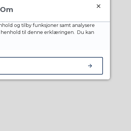
Om
nnhold og tilby funksjoner samt analysere
 henhold til denne erklæringen. Du kan
 Øglænd på telefon:
fon: 975 00 970.
.