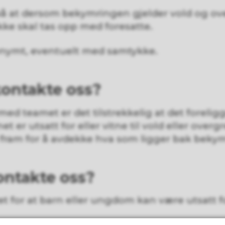
 at dersom bekymringen gjelder vold og ove
ke skal tas opp med foresatte.
nymt, eventuelt med samtykke.
kontakte oss?
med teamet er det tilstrekkelig at det foreligg
t er utsatt for eller vitne til vold eller overg
fram for å avdekke hva som ligger bak beky
ntakte oss?
t for at barn eller ungdom kan være utsatt f