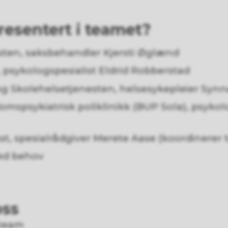
resentert i teamet?
ten, saksbehandler Kjersti Øglænd
, psykologspesialist Eldrid Robberstad
og Skolehelsetjenesten, helsesykepleier Sy
mspsykiatrisk poliklinikk (BUP Sola), psykolo
t, spesialrådgiver Merete Aase (koordinerer 
ved behov
oss
steam