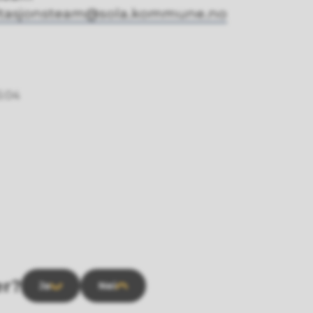
ltasjonsteam@sola.kommune.no
5:04
er?
Ja
Nei