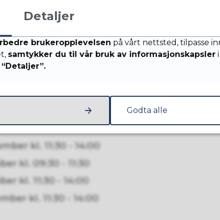
kontakt?
Detaljer
ost:
konsultasjonsteam@sola.kommune.no
.
rbedre brukeropplevelsen
på vårt nettsted, tilpasse i
et,
samtykker du til vår bruk av informasjonskapsler
i
te barneverntjenestens representant Kjersti
“Detaljer”.
esialrådgiver for oppvekst Merete Aase på tele
å en annen av teamets medlemmer kontaktes
Godta alle
st 2026
ber kl. 11:30 - 14:00
er kl. 09:30 - 11:30
er kl. 11:30 - 14:00
ber kl. 11:30 - 14:00