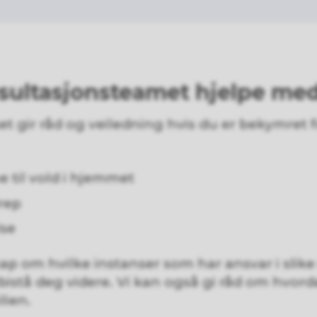
sultasjonsteamet hjelpe me
 gir råd og veiledning hvis du er bekymret 
ne til vold i hjemmet
rep
lse
p om hvilke instanser som har ansvar i slike
bistå deg videre. Vi kan også gi råd om hvor
lien.