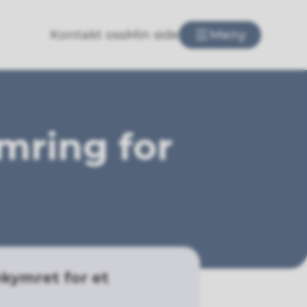
Kontakt oss
Min side
Meny
mring for
ekymret for et