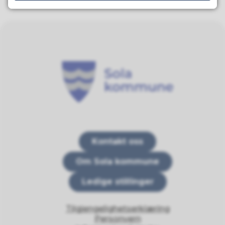
Sola kommune
Kontakt oss
Om Sola kommune
Ledige stillinger
Tilgjengelighetserklæring
Personvern