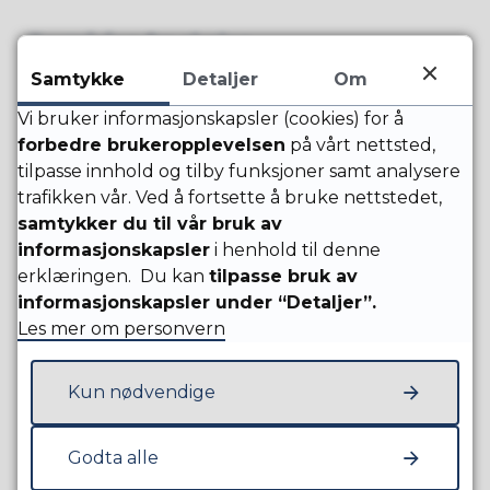
Permisjon fra skolen
Samtykke
Detaljer
Om
Vi bruker informasjonskapsler (cookies) for å
forbedre brukeropplevelsen
på vårt nettsted,
tilpasse innhold og tilby funksjoner samt analysere
trafikken vår. Ved å fortsette å bruke nettstedet,
samtykker du til vår bruk av
informasjonskapsler
i henhold til denne
erklæringen. Du kan
tilpasse bruk av
informasjonskapsler under “Detaljer”.
Les mer om personvern
Fant du det du lette etter?
Kun nødvendige
Ja
Nei
Godta alle