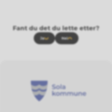
Fant du det du lette etter?
Ja
Nei