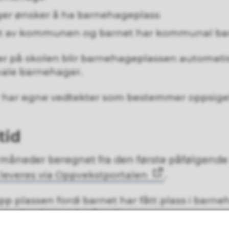
ger ønsker å ha barnehageplass
r ut av kommunen og barnet har kommunal b
r på skolen blir barnehageplassen automatis
ale barnehager.
 har egne vedtekter som bestemmer oppsigel
tid
2 måneder beregnet fra den første påfølgend
e leveres via Oppvekstportalen
.
pp plassen fordi barnet har fått plass i barn
psigelsesfristen 1 måned.