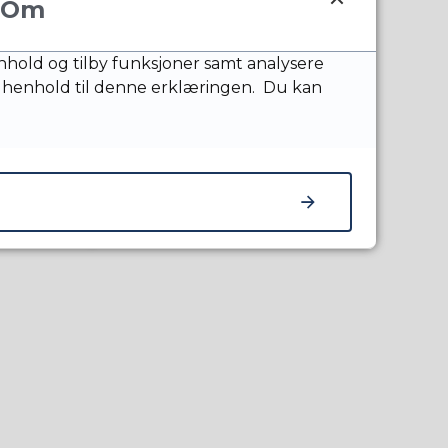
Om
nnhold og tilby funksjoner samt analysere
 Oppsigelse etter
 henhold til denne erklæringen. Du kan
en etter denne
t barnehageår