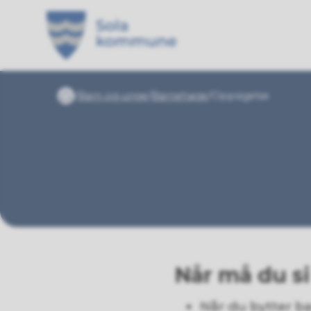
Sola kommune
Du er her:
Barn og unge
Barnehage
Oppsigelse
Forside
Når må du s
Når du bytter 