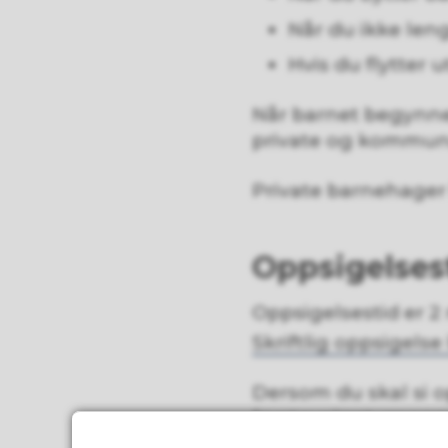
Når du ikke len
Hvis du flytte
Når barnet begynne
private og kommun
Private barnehager
Oppsigelses
Oppsigelsestid er 
Skriftlig oppsigels
Dersom du skal si o
førstevalget, er op