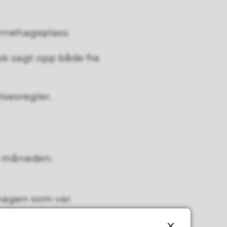
arnehageplass
k sagt opp både fra
sesregler.
e måneden.
ehagen som var