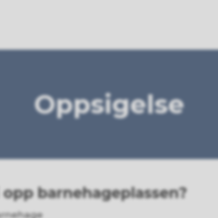
Oppsigelse
i opp barnehageplassen?
barnehage