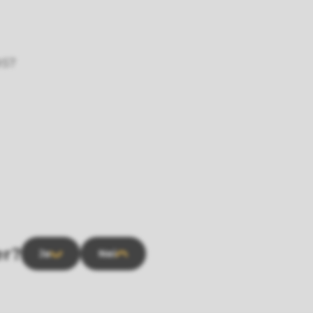
:57
er?
Ja
Nei