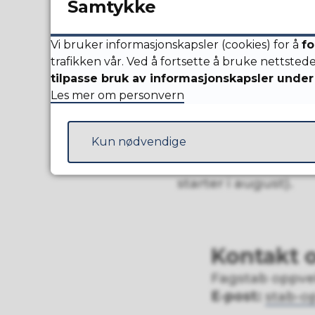
Samtykke
Oppsigelse i f
Vi bruker informasjonskapsler (cookies) for å
fo
Oppsigelsesfrist for
trafikken vår. Ved å fortsette å bruke nettsted
denne datoen vil m
tilpasse bruk av informasjonskapsler under 
Les mer om personvern
Oppsigelse ette
Kun nødvendige
Frist for å si opp 
datoen, må du betal
starter i august).
Kontakt 
Fagstab oppve
E-post:
stab-