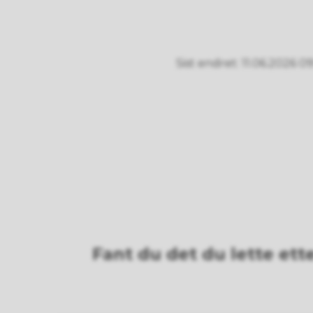
Sist endret
11.06.2026 09
Fant du det du lette ett