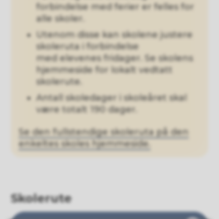
forbindelse med ferier er felles for
alle skoler.
Utenom disse kan skolene justere
skoleruta i forbindelse
med elevenes fridager. Se skolens
hjemmeside for lokalt vedtatt
skolerute.
Antall skoledager i skoleåret skal
være totalt 190 dager.
Se den fullstendige skoleruta på den
enkeltes skoles hjemmeside.
Skolerute