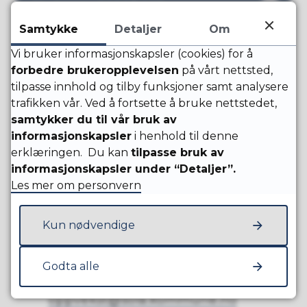
Skolerute 2026/2027
Samtykke
Detaljer
Om
Vi bruker informasjonskapsler (cookies) for å
forbedre brukeropplevelsen
på vårt nettsted,
Forskrift om skole og feriedager
tilpasse innhold og tilby funksjoner samt analysere
trafikken vår. Ved å fortsette å bruke nettstedet,
Forskrift om skolerute for elevene.
samtykker du til vår bruk av
Skoleåret 2025-2026 og 2026-2027 (002)
informasjonskapsler
i henhold til denne
(PDF, 81 kB)
erklæringen. Du kan
tilpasse bruk av
informasjonskapsler under “Detaljer”.
Les mer om personvern
Kun nødvendige
Kontakt oss
Fagstab oppvekst
Godta alle
E-post:
stab-
oppvekst@sola.kommune.no