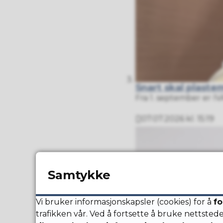
Snart skal plastem
Fra 1. september er IV
07.07.2026 kl. 15:19
Publisert
Samtykke
Vi bruker informasjonskapsler (cookies) for å
fo
trafikken vår. Ved å fortsette å bruke nettsted