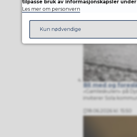
tilpasse bruk av informasjonskapsler under 
Les mer om personvern
Kun nødvendige
Bli med og fores
«Gamleskulen» på Dysj
inviterer Sola kommun
18.06.2026 kl. 15:50
Publisert