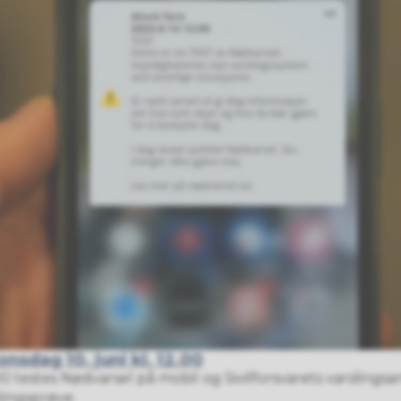
nsdag 10. juni kl. 12.00
.00 testes Nødvarsel på mobil og Sivilforsvarets varslings
slingsprøve.