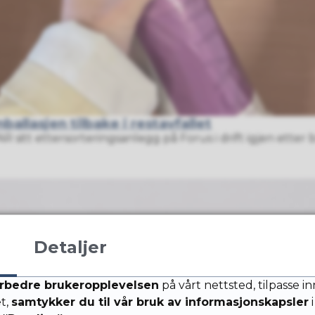
ballasjen tilbake i restavfallet
AR sitt ettersorteringsanlegg på Forus i drift igjen etter 
Detaljer
rbedre brukeropplevelsen
på vårt nettsted, tilpasse i
et,
samtykker du til vår bruk av informasjonskapsler
i