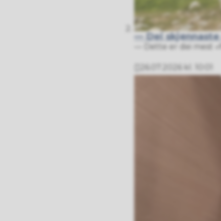
— Dei skjønnaste
— Dette er dei mest «f
26.07.2026 kl. 10:01
Publisert