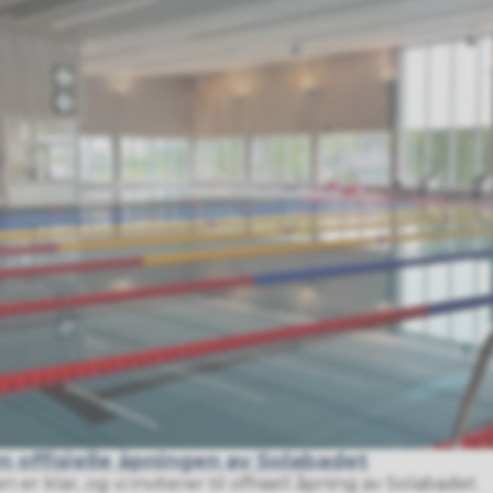
 offisielle åpningen av Solabadet
 klar, og vi inviterer til offisiell åpning av Solabadet.