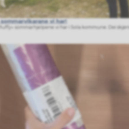
 sommarvikarane vi har!
luffy» sommarhjelpene vi har i Sola kommune. Dei skjønnas