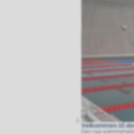
Velkommen til den
Den nye svømmehallen er