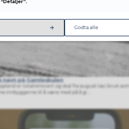
“Detaljer”.
Godta alle
lå navn på Gamleskulen
aland er totalrenovert og skal fra august tas i bruk 
e innbyggerne til å være med på å gi ...