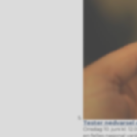
Tester nødvarsel o
Onsdag 10. juni kl. 12
en felles nasjonal var